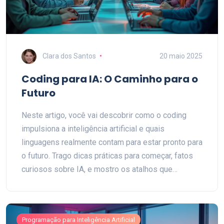
Clara dos Santos
20 maio 2025
Coding para IA: O Caminho para o
Futuro
Neste artigo, você vai descobrir como o coding
impulsiona a inteligência artificial e quais
linguagens realmente contam para estar pronto para
o futuro. Trago dicas práticas para começar, fatos
curiosos sobre IA, e mostro os atalhos que
ninguém te conta. A ideia é que qualquer pessoa,
até quem nunca programou, consiga entender por
onde seguir. Vamos direto ao ponto, mostrando
Programação para Inteligência Artificial
como você pode entrar nessa área e se destacar.