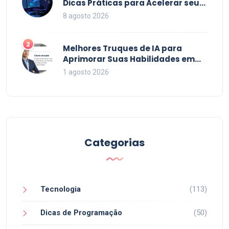
Dicas Práticas para Acelerar seu
Código em 2026
8 agosto 2026
2
Melhores Truques de IA para
Aprimorar Suas Habilidades em
2026
1 agosto 2026
Categorias
Tecnologia
(113)
Dicas de Programação
(50)