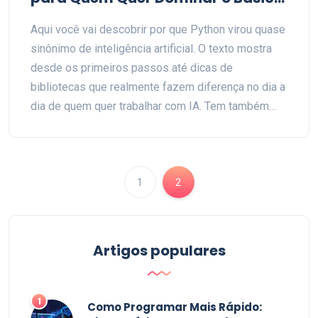
ao Avançado
Aqui você vai descobrir por que Python virou quase
sinônimo de inteligência artificial. O texto mostra
desde os primeiros passos até dicas de
bibliotecas que realmente fazem diferença no dia a
dia de quem quer trabalhar com IA. Tem também
curiosidades de uso real, pegadinhas que só
aprende errando e atalhos para turbinar projetos. Se
você pensa em seguir nessa área ou só quer
entender como carros autônomos e chatbots
1
2
funcionam, este artigo é pra você. Prepare-se para
sair daqui pronta para pôr a mão na massa.
Artigos populares
1
Como Programar Mais Rápido: