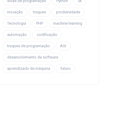
dicas de programação
Python
IA
inovação
truques
produtividade
Tecnologia
PHP
machine learning
automação
codificação
truques de programação
AGI
desenvolvimento de software
aprendizado de máquina
futuro