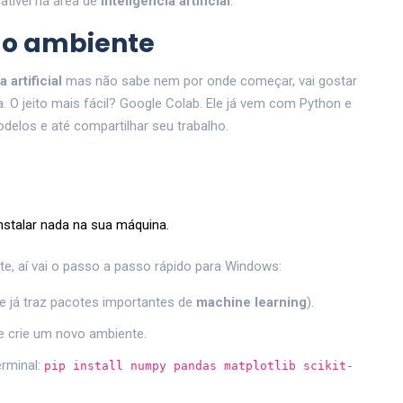
batível na área de
inteligência artificial
.
do ambiente
a artificial
mas não sabe nem por onde começar, vai gostar
a. O jeito mais fácil? Google Colab. Ele já vem com Python e
odelos e até compartilhar seu trabalho.
nstalar nada na sua máquina.
e, aí vai o passo a passo rápido para Windows:
que já traz pacotes importantes de
machine learning
).
 e crie um novo ambiente.
rminal:
pip install numpy pandas matplotlib scikit-