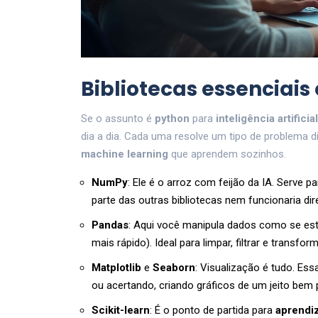
Bibliotecas essenciais
Se o assunto é
python
para
inteligência artificial
dia a dia. Cada uma resolve um tipo de problema 
machine learning
que aprendem sozinhos.
NumPy
: Ele é o arroz com feijão da IA. Serve 
parte das outras bibliotecas nem funcionaria dire
Pandas
: Aqui você manipula dados como se es
mais rápido). Ideal para limpar, filtrar e transfor
Matplotlib
e
Seaborn
: Visualização é tudo. Es
ou acertando, criando gráficos de um jeito bem p
Scikit-learn
: É o ponto de partida para
aprendi