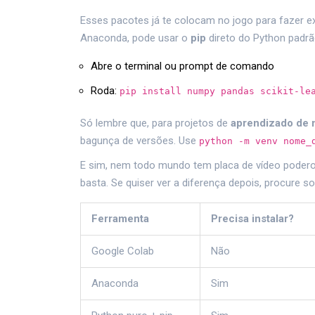
Esses pacotes já te colocam no jogo para fazer ex
Anaconda, pode usar o
pip
direto do Python padrã
Abre o terminal ou prompt de comando
Roda:
pip install numpy pandas scikit-le
Só lembre que, para projetos de
aprendizado de 
bagunça de versões. Use
python -m venv nome_
E sim, nem todo mundo tem placa de vídeo poderos
basta. Se quiser ver a diferença depois, procure s
Ferramenta
Precisa instalar?
Google Colab
Não
Anaconda
Sim