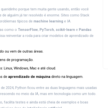
 queridinho porque tem muita gente usando, então você
e de alguém já ter resolvido é enorme. Sites como Stack
problemas típicos de
machine learning
e IA.
ntas como o
TensorFlow
,
PyTorch
,
scikit-learn
e
Pandas
cisa reinventar a roda para criar modelos de aprendizado de
.
ndo ou vem de outras áreas.
gens de programação.
: Linux, Windows, Mac e até cloud.
as de
aprendizado de máquina
direto na linguagem.
de 2024, Python ficou entre as duas linguagens mais usadas
crescendo no meio da IA, mas em tecnologia como um todo.
facilita testes e ainda está cheia de exemplos e boas