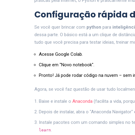
práticas pela internet, o Python é praticamente im
Configuração rápida 
Se você quer brincar com
python
para
inteligênci
dessa parte. O básico está a um clique de distânci
tudo que você precisa para testar ideias, treinar m
Acesse
Google Colab
.
Clique em "Novo notebook".
Pronto! Já pode rodar código na nuvem – sem i
Agora, se você faz questão de usar tudo localment
Baixe e instale o
Anaconda
(facilita a vida, por
Depois de instalar, abra o "Anaconda Navigator"
Instale pacotes com um comando simples no te
.
learn