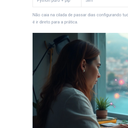
Python puro + pip
Sim
Não caia na cilada de passar dias configurando t
é ir direto para a prática.