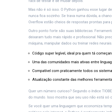
fácil de testar e de mudar depois.
Mas não é só isso. O Python ganhou esse lugar de
nunca fica sozinho. Se trava numa dúvida, a chanc
Overflow estão cheios de respostas prontas para 
Outro ponto forte são suas bibliotecas. Ferrame
deixaram tudo mais rápido e profissional. Não pre
máquina, manipular dados ou treinar redes neurais
Código super legível, ideal pra quem tá começa
Uma das comunidades mais ativas entre lingua
Compatível com praticamente todos os sistemas
Atualização constante das melhores ferrament
Quer um número curioso? Segundo o índice TIOBE 
do mundo. Isso mostra que seu uso não está só 
Se você quer uma linguagem que economiza tempo, 