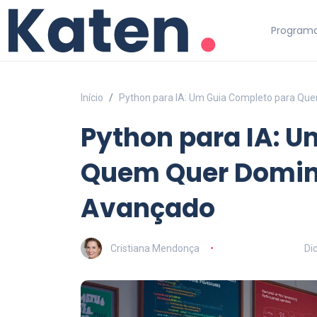
Programa
Início
Python para IA: Um Guia Completo para Qu
Python para IA: 
Quem Quer Domina
Avançado
Cristiana Mendonça
Di