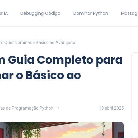
r IA
Debugging Código
Dominar Python
Massag
em Quer Dominar o Básico ao Avançado
Um Guia Completo para
r o Básico ao
cas de Programação Python
19 abril 2025