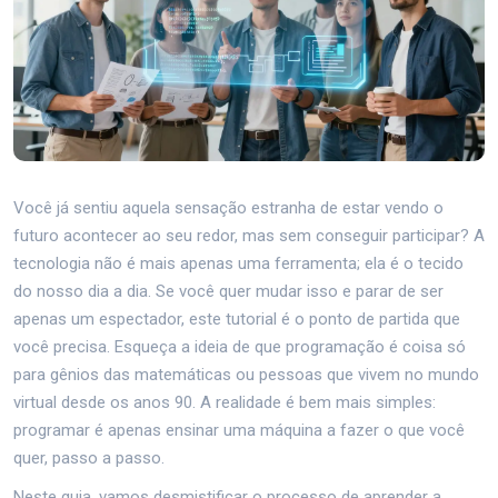
Você já sentiu aquela sensação estranha de estar vendo o
futuro acontecer ao seu redor, mas sem conseguir participar? A
tecnologia não é mais apenas uma ferramenta; ela é o tecido
do nosso dia a dia. Se você quer mudar isso e parar de ser
apenas um espectador, este tutorial é o ponto de partida que
você precisa. Esqueça a ideia de que programação é coisa só
para gênios das matemáticas ou pessoas que vivem no mundo
virtual desde os anos 90. A realidade é bem mais simples:
programar é apenas ensinar uma máquina a fazer o que você
quer, passo a passo.
Neste guia, vamos desmistificar o processo de aprender a