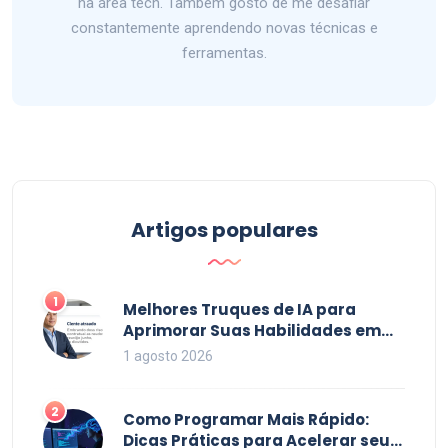
na área tech. Também gosto de me desafiar
constantemente aprendendo novas técnicas e
ferramentas.
Artigos populares
1
Melhores Truques de IA para
Aprimorar Suas Habilidades em
2026
1 agosto 2026
2
Como Programar Mais Rápido:
Dicas Práticas para Acelerar seu