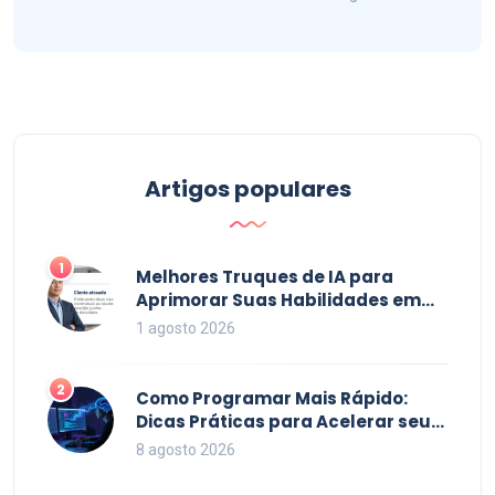
Artigos populares
1
Melhores Truques de IA para
Aprimorar Suas Habilidades em
2026
1 agosto 2026
2
Como Programar Mais Rápido:
Dicas Práticas para Acelerar seu
Código em 2026
8 agosto 2026