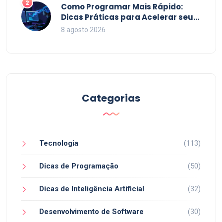
2
Como Programar Mais Rápido:
Dicas Práticas para Acelerar seu
Código em 2026
8 agosto 2026
Categorias
Tecnologia
(113)
Dicas de Programação
(50)
Dicas de Inteligência Artificial
(32)
Desenvolvimento de Software
(30)