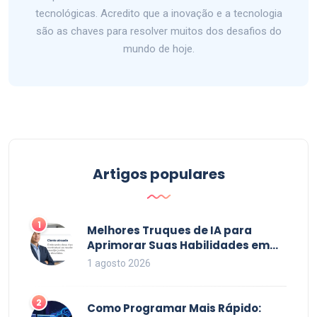
tecnológicas. Acredito que a inovação e a tecnologia
são as chaves para resolver muitos dos desafios do
mundo de hoje.
Artigos populares
1
Melhores Truques de IA para
Aprimorar Suas Habilidades em
2026
1 agosto 2026
2
Como Programar Mais Rápido: