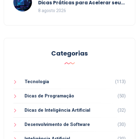
Dicas Práticas para Acelerar seu
Código em 2026
8 agosto 2026
Categorias
Tecnologia
(113)
Dicas de Programação
(50)
Dicas de Inteligência Artificial
(32)
Desenvolvimento de Software
(30)
Inteligência Artificial
(30)