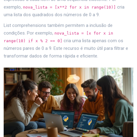
exemplo,
cria
nova_lista = [x**2 for x in range(10)]
uma lista dos quadrados dos números de 0 a 9.
List comprehensions também permitem a inclusão de
condições. Por exemplo,
nova_lista = [x for x in
cria uma lista apenas com os
range(10) if x % 2 == 0]
números pares de 0 a 9. Este recurso é muito útil para filtrar e
transformar dados de forma rápida e eficiente.