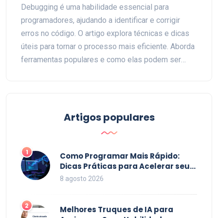
Debugging é uma habilidade essencial para
programadores, ajudando a identificar e corrigir
erros no código. O artigo explora técnicas e dicas
úteis para tornar o processo mais eficiente. Aborda
ferramentas populares e como elas podem ser
aproveitadas ao máximo. Também toca na
importância de um mindset analítico e metódico.
Artigos populares
1
Como Programar Mais Rápido:
Dicas Práticas para Acelerar seu
Código em 2026
8 agosto 2026
2
Melhores Truques de IA para