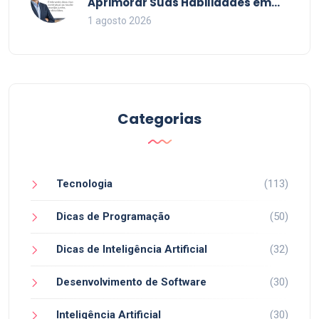
Aprimorar Suas Habilidades em
2026
1 agosto 2026
Categorias
Tecnologia
(113)
Dicas de Programação
(50)
Dicas de Inteligência Artificial
(32)
Desenvolvimento de Software
(30)
Inteligência Artificial
(30)