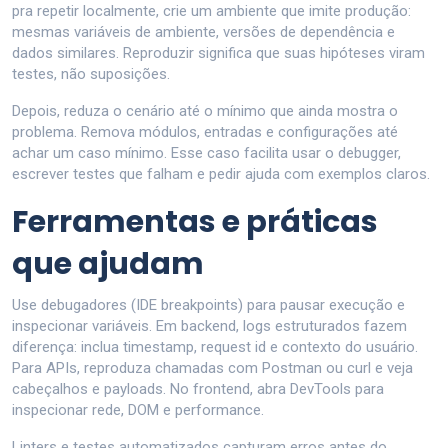
pra repetir localmente, crie um ambiente que imite produção:
mesmas variáveis de ambiente, versões de dependência e
dados similares. Reproduzir significa que suas hipóteses viram
testes, não suposições.
Depois, reduza o cenário até o mínimo que ainda mostra o
problema. Remova módulos, entradas e configurações até
achar um caso mínimo. Esse caso facilita usar o debugger,
escrever testes que falham e pedir ajuda com exemplos claros.
Ferramentas e práticas
que ajudam
Use debugadores (IDE breakpoints) para pausar execução e
inspecionar variáveis. Em backend, logs estruturados fazem
diferença: inclua timestamp, request id e contexto do usuário.
Para APIs, reproduza chamadas com Postman ou curl e veja
cabeçalhos e payloads. No frontend, abra DevTools para
inspecionar rede, DOM e performance.
Linters e testes automatizados capturam erros antes do