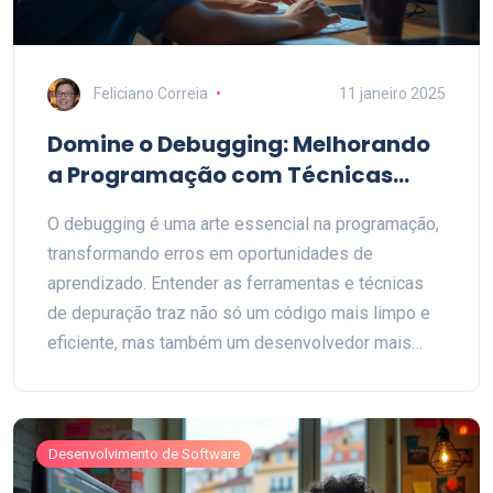
Feliciano Correia
11 janeiro 2025
Domine o Debugging: Melhorando
a Programação com Técnicas
Eficazes
O debugging é uma arte essencial na programação,
transformando erros em oportunidades de
aprendizado. Entender as ferramentas e técnicas
de depuração traz não só um código mais limpo e
eficiente, mas também um desenvolvedor mais
confiante. Este artigo explora os métodos mais
eficazes de debugging, destacando a importância
de uma abordagem sistemática e prática. Seja você
Desenvolvimento de Software
um novato ou um veterano no mundo da
programação, as dicas aqui apresentadas ajudarão