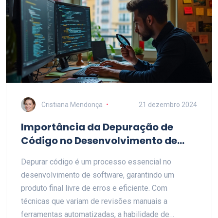
a aprimorar suas habilidades e a enfrentar desafios
de maneira mais eficiente.
Cristiana Mendonça
21 dezembro 2024
Importância da Depuração de
Código no Desenvolvimento de
Software
Depurar código é um processo essencial no
desenvolvimento de software, garantindo um
produto final livre de erros e eficiente. Com
técnicas que variam de revisões manuais a
ferramentas automatizadas, a habilidade de