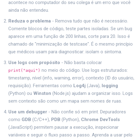
acontece no computador do seu colega é um erro que você
ainda não entendeu.
Reduza o problema
- Remova tudo que não é necessário.
Comente blocos de código, teste partes isoladas. Se um bug
aparece em uma função de 200 linhas, corte para 20. Isso é
chamado de "minimização de testcase". É o mesmo princípio
que médicos usam para diagnosticar: isolam o sintoma.
Use logs com propósito
- Não basta colocar
no meio do código. Use logs estruturados:
print("aqui")
timestamp, nível (info, warning, error), contexto (ID do usuário,
requisição). Ferramentas como
Log4j
(Java),
logging
(Python) ou
Winston
(Node.js) ajudam a organizar isso. Logs
sem contexto são como um mapa sem nomes de ruas.
Use um debugger
- Não confie só em print. Depuradores
como
GDB
(C/C++),
PDB
(Python),
Chrome DevTools
(JavaScript) permitem pausar a execução, inspecionar
variáveis e seguir o fluxo passo a passo. Aprenda a usar pelo