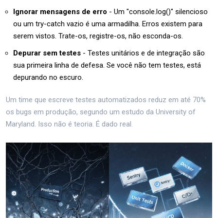
Ignorar mensagens de erro
- Um "console.log()" silencioso
ou um try-catch vazio é uma armadilha. Erros existem para
serem vistos. Trate-os, registre-os, não esconda-os.
Depurar sem testes
- Testes unitários e de integração são
sua primeira linha de defesa. Se você não tem testes, está
depurando no escuro.
Um time que escreve testes automatizados reduz em até 70%
os bugs em produção, segundo um estudo da University of
Maryland. Isso não é teoria. É dado real.