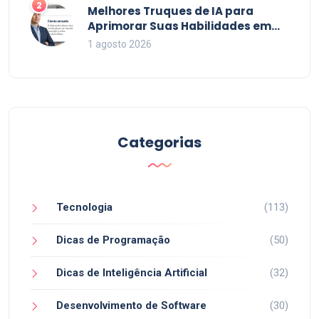
2
Melhores Truques de IA para
Aprimorar Suas Habilidades em
2026
1 agosto 2026
Categorias
Tecnologia
(113)
Dicas de Programação
(50)
Dicas de Inteligência Artificial
(32)
Desenvolvimento de Software
(30)