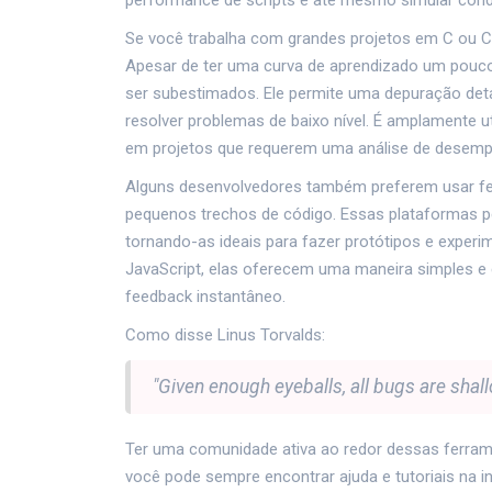
performance de scripts e até mesmo simular condi
Se você trabalha com grandes projetos em C ou 
Apesar de ter uma curva de aprendizado um pouco
ser subestimados. Ele permite uma depuração detal
resolver problemas de baixo nível. É amplamente 
em projetos que requerem uma análise de desemp
Alguns desenvolvedores também preferem usar f
pequenos trechos de código. Essas plataformas p
tornando-as ideais para fazer protótipos e exper
JavaScript, elas oferecem uma maneira simples e 
feedback instantâneo.
Como disse Linus Torvalds:
"Given enough eyeballs, all bugs are shall
Ter uma comunidade ativa ao redor dessas ferram
você pode sempre encontrar ajuda e tutoriais na in