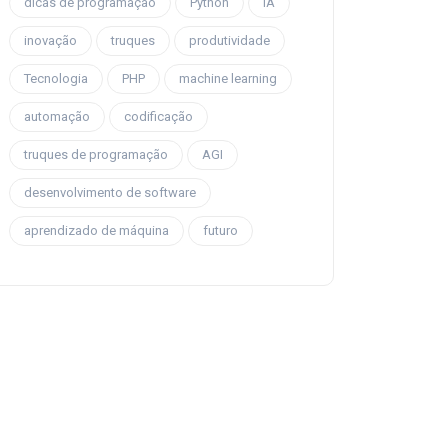
dicas de programação
Python
IA
inovação
truques
produtividade
Tecnologia
PHP
machine learning
automação
codificação
truques de programação
AGI
desenvolvimento de software
aprendizado de máquina
futuro