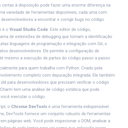
as certas à disposição pode fazer uma enorme diferença na
 uma variedade de ferramentas disponíveis, cada uma com
desenvolvedores a encontrar e corrigir bugs no código.
s é o
Visual Studio Code
. Este editor de código,
gama de extensões de debugging que tornam a identificação
itas linguagens de programação e integração com Git, o
itos desenvolvedores. Ele permite a configuração de
 até mesmo a execução de partes do código passo a passo.
ecialmente para quem trabalha com Python. Criado pela
nvolvimento completo com depuração integrada. Ele também
til para desenvolvedores que precisam verificar o código
PyCharm tem uma análise de código estática que pode
você executar o código.
ipt, o
Chrome DevTools
é uma ferramenta indispensável.
me, DevTools fornece um conjunto robusto de ferramentas
 em páginas web. Você pode inspecionar o DOM, analisar a