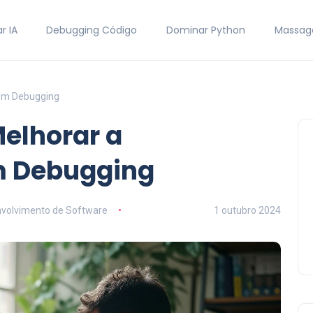
r IA
Debugging Código
Dominar Python
Massag
om Debugging
elhorar a
 Debugging
volvimento de Software
1 outubro 2024