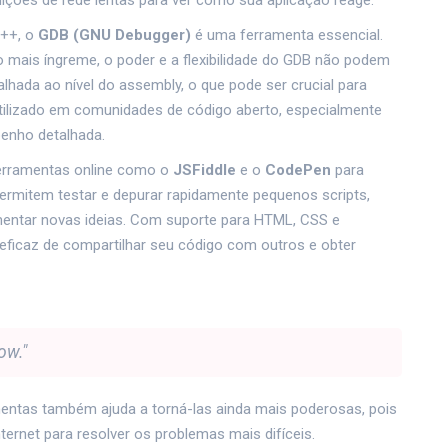
ções de rede lentas para ver como sua aplicação reage.
C++, o
GDB (GNU Debugger)
é uma ferramenta essencial.
 mais íngreme, o poder e a flexibilidade do GDB não podem
hada ao nível do assembly, o que pode ser crucial para
utilizado em comunidades de código aberto, especialmente
enho detalhada.
erramentas online como o
JSFiddle
e o
CodePen
para
ermitem testar e depurar rapidamente pequenos scripts,
imentar novas ideias. Com suporte para HTML, CSS e
eficaz de compartilhar seu código com outros e obter
ow."
entas também ajuda a torná-las ainda mais poderosas, pois
ternet para resolver os problemas mais difíceis.