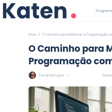
Programa
Início
O Caminho para Melhorar a Programação c
O Caminho para M
Programação com
Fernanda Lopes
Desen