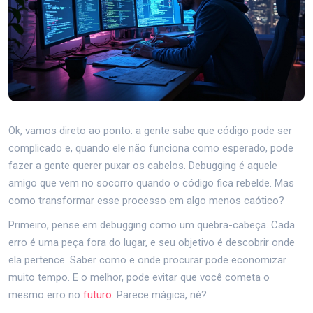
Ok, vamos direto ao ponto: a gente sabe que código pode ser
complicado e, quando ele não funciona como esperado, pode
fazer a gente querer puxar os cabelos. Debugging é aquele
amigo que vem no socorro quando o código fica rebelde. Mas
como transformar esse processo em algo menos caótico?
Primeiro, pense em debugging como um quebra-cabeça. Cada
erro é uma peça fora do lugar, e seu objetivo é descobrir onde
ela pertence. Saber como e onde procurar pode economizar
muito tempo. E o melhor, pode evitar que você cometa o
mesmo erro no
futuro
. Parece mágica, né?