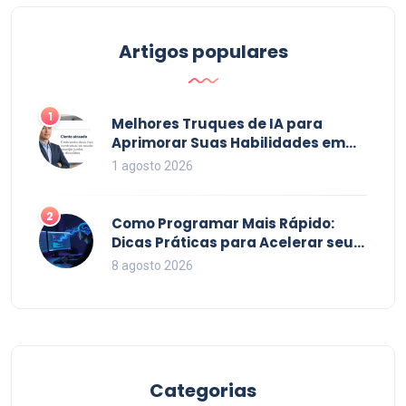
Artigos populares
1
Melhores Truques de IA para
Aprimorar Suas Habilidades em
2026
1 agosto 2026
2
Como Programar Mais Rápido:
Dicas Práticas para Acelerar seu
Código em 2026
8 agosto 2026
Categorias