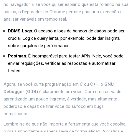
no navegador. E se você quiser espiar o que está rolando na sua
página, o Depurador do Chrome permite pausar a execução e
analisar variáveis em tempo real.
DBMS Logs
: O acesso a logs de bancos de dados pode ser
crucial. Log de query lenta, por exemplo, pode dar insights
sobre gargalos de performance.
Postman
: É incomparável para testar APIs. Nele, você pode
enviar requisições, verificar as respostas e automatizar
testes.
Agora, se você curte programação em C ou C++, o
GNU
Debugger (GDB)
é claramente pra você. Com uma curva de
aprendizado um pouco íngreme, é verdade, mas altamente
poderoso e capaz de tirar você do sufoco em bugs
complicados.
Lembre-se de que não importa a ferramenta que você escolha,
o mais importante é saber usá-la de forma eficaz. A prática é