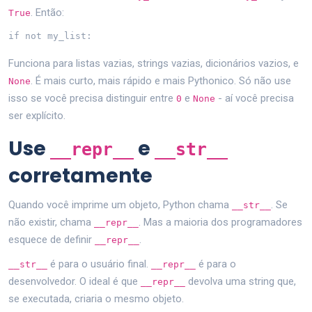
. Então:
True
if not my_list:
Funciona para listas vazias, strings vazias, dicionários vazios, e
. É mais curto, mais rápido e mais Pythonico. Só não use
None
isso se você precisa distinguir entre
e
- aí você precisa
0
None
ser explícito.
Use
e
__repr__
__str__
corretamente
Quando você imprime um objeto, Python chama
. Se
__str__
não existir, chama
. Mas a maioria dos programadores
__repr__
esquece de definir
.
__repr__
é para o usuário final.
é para o
__str__
__repr__
desenvolvedor. O ideal é que
devolva uma string que,
__repr__
se executada, criaria o mesmo objeto.