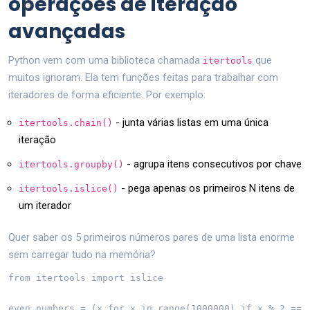
operações de iteração
avançadas
Python vem com uma biblioteca chamada
que
itertools
muitos ignoram. Ela tem funções feitas para trabalhar com
iteradores de forma eficiente. Por exemplo:
- junta várias listas em uma única
itertools.chain()
iteração
- agrupa itens consecutivos por chave
itertools.groupby()
- pega apenas os primeiros N itens de
itertools.islice()
um iterador
Quer saber os 5 primeiros números pares de uma lista enorme
sem carregar tudo na memória?
from itertools import islice

even_numbers = (x for x in range(1000000) if x % 2 == 0