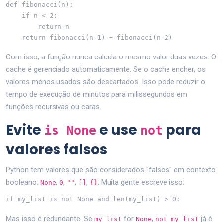
def fibonacci(n):

    if n < 2:

        return n

    return fibonacci(n-1) + fibonacci(n-2)
Com isso, a função nunca calcula o mesmo valor duas vezes. O
cache é gerenciado automaticamente. Se o cache encher, os
valores menos usados são descartados. Isso pode reduzir o
tempo de execução de minutos para milissegundos em
funções recursivas ou caras.
Evite
e use
para
is None
not
valores falsos
Python tem valores que são considerados "falsos" em contexto
booleano:
,
,
,
,
. Muita gente escreve isso:
None
0
""
[]
{}
if my_list is not None and len(my_list) > 0:
Mas isso é redundante. Se
for
,
já é
my_list
None
not my_list