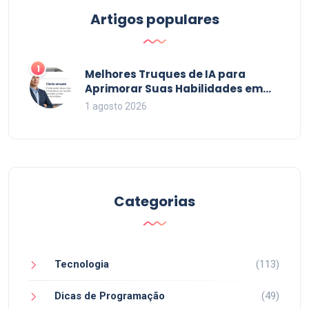
Artigos populares
1
Melhores Truques de IA para
Aprimorar Suas Habilidades em
2026
1 agosto 2026
Categorias
Tecnologia
(113)
Dicas de Programação
(49)