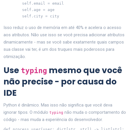
        self.email = email

        self.age = age

        self.city = city
Isso reduz o uso de memória em até 40% e acelera o acesso
aos atributos. Não use isso se você precisa adicionar atributos
dinamicamente - mas se você sabe exatamente quais campos
sua classe vai ter, é um dos truques mais poderosos para
otimização.
Use
mesmo que você
typing
não precise - por causa do
IDE
Python é dinâmico. Mas isso não significa que você deva
ignorar tipos. O módulo
não muda o comportamento do
typing
código - mas muda a experiência do desenvolvedor.
def process_user(user: dict[str, str]) -> list[str]:
