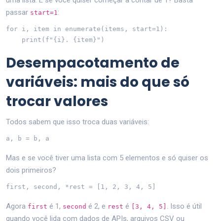
passar
:
start=1
for i, item in enumerate(items, start=1):

    print(f"{i}. {item}")
Desempacotamento de
variáveis: mais do que só
trocar valores
Todos sabem que isso troca duas variáveis:
a, b = b, a
Mas e se você tiver uma lista com 5 elementos e só quiser os
dois primeiros?
first, second, *rest = [1, 2, 3, 4, 5]
Agora
é 1,
é 2, e
é
. Isso é útil
first
second
rest
[3, 4, 5]
quando você lida com dados de APIs, arquivos CSV ou