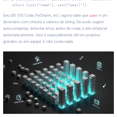
    return [user["name"], user["email"]]
Seu IDE (VS Code, PyCharm, etc.) agora sabe que
é um
user
dicionário com chaves e valores de string. Ele pode sugerir
autocompletar, detectar erros antes de rodar, e até refatorar
automaticamente. Isso é especialmente útil em projetos
grandes ou em equipe. E não custa nada.