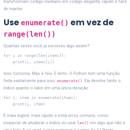
transformam código mediano em código elegante, rápido e fácil
de manter.
Use
em vez de
enumerate()
range(len())
Quantas vezes você já escreveu algo assim?
for i in range(len(items)):

    print(i, items[i])
Isso funciona. Mas é feio. E lento. O Python tem uma função
feita exatamente para isso:
. Ela devolve tanto o
enumerate()
índice quanto o valor em uma única iteração.
for i, item in enumerate(items):

    print(i, item)
É mais legível, mais rápido e evita erros comuns, como
esquecer de atualizar o índice ou usar
em algo que não é
len()
uma lista. E se você quiser começar a contar de 1? Basta