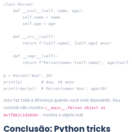
class Person:

    def __init__(self, name, age):

        self.name = name

        self.age = age

    def __str__(self):

        return f"{self.name}, {self.age} anos"

    def __repr__(self):

        return f"Person(name='{self.name}', age={self.a
p = Person("Ana", 28)

print(p)        # Ana, 28 anos

print(repr(p))  # Person(name='Ana', age=28)
Isso faz toda a diferença quando você está depurando. Seu
console não mostra
<__main__.Person object at
- mostra o objeto real.
0x7f8b2c1d3d30>
Conclusão: Python tricks