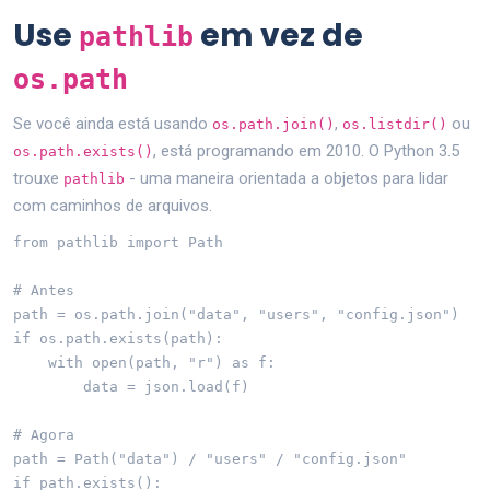
Use
em vez de
pathlib
os.path
Se você ainda está usando
,
ou
os.path.join()
os.listdir()
, está programando em 2010. O Python 3.5
os.path.exists()
trouxe
- uma maneira orientada a objetos para lidar
pathlib
com caminhos de arquivos.
from pathlib import Path

# Antes

path = os.path.join("data", "users", "config.json")

if os.path.exists(path):

    with open(path, "r") as f:

        data = json.load(f)

# Agora

path = Path("data") / "users" / "config.json"

if path.exists():
