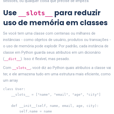
sessões, ou qualquer coisa que precise de limpeza.
Use
para reduzir
__slots__
uso de memória em classes
Se você tem uma classe com centenas ou milhares de
instâncias - como objetos de usuário, produtos ou transações -
o uso de memória pode explodir. Por padrão, cada instância de
classe em Python guarda seus atributos em um dicionário
(
). Isso é flexível, mas pesado.
__dict__
Com
, você diz ao Python quais atributos a classe vai
__slots__
ter, e ele armazena tudo em uma estrutura mais eficiente, como
um array.
class User:

    __slots__ = ["name", "email", "age", "city"]

    def __init__(self, name, email, age, city):

        self.name = name
