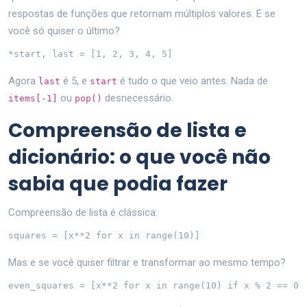
respostas de funções que retornam múltiplos valores. E se
você só quiser o último?
*start, last = [1, 2, 3, 4, 5]
Agora
é 5, e
é tudo o que veio antes. Nada de
last
start
ou
desnecessário.
items[-1]
pop()
Compreensão de lista e
dicionário: o que você não
sabia que podia fazer
Compreensão de lista é clássica:
squares = [x**2 for x in range(10)]
Mas e se você quiser filtrar e transformar ao mesmo tempo?
even_squares = [x**2 for x in range(10) if x % 2 == 0]