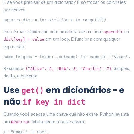
E se você precisar de um dicionário? É só trocar os colchetes
por chaves:
squares_dict = {x: x**2 for x in range(10)}
Isso é mais rápido que criar uma lista vazia e usar
ou
append()
em um loop. E funciona com qualquer
dict[key] = value
expressão:
name_lengths = {name: len(name) for name in ["Alice", 
Resultado:
. Simples,
{"Alice": 5, "Bob": 3, "Charlie": 7}
direto, e eficiente.
Use
em dicionários - e
get()
não
if key in dict
Quando você acessa uma chave que não existe, Python levanta
um
. Muita gente resolve assim:
KeyError
if "email" in user:
