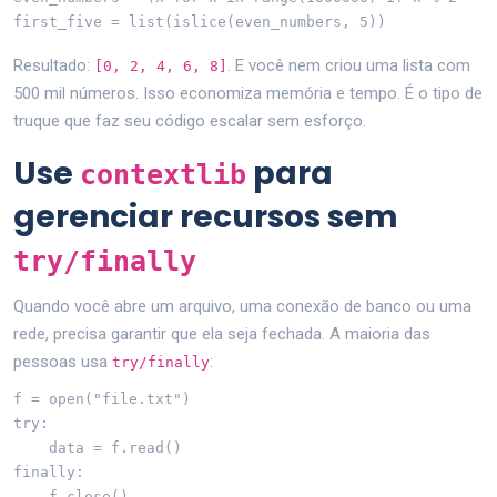
first_five = list(islice(even_numbers, 5))
Resultado:
. E você nem criou uma lista com
[0, 2, 4, 6, 8]
500 mil números. Isso economiza memória e tempo. É o tipo de
truque que faz seu código escalar sem esforço.
Use
para
contextlib
gerenciar recursos sem
try/finally
Quando você abre um arquivo, uma conexão de banco ou uma
rede, precisa garantir que ela seja fechada. A maioria das
pessoas usa
:
try/finally
f = open("file.txt")

try:

    data = f.read()

finally:

    f.close()