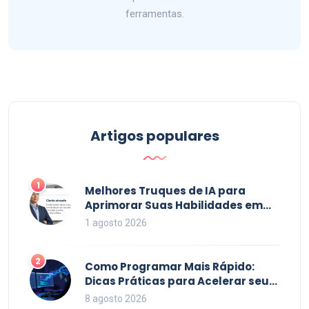
ferramentas.
Artigos populares
1
Melhores Truques de IA para
Aprimorar Suas Habilidades em
2026
1 agosto 2026
2
Como Programar Mais Rápido:
Dicas Práticas para Acelerar seu
Código em 2026
8 agosto 2026