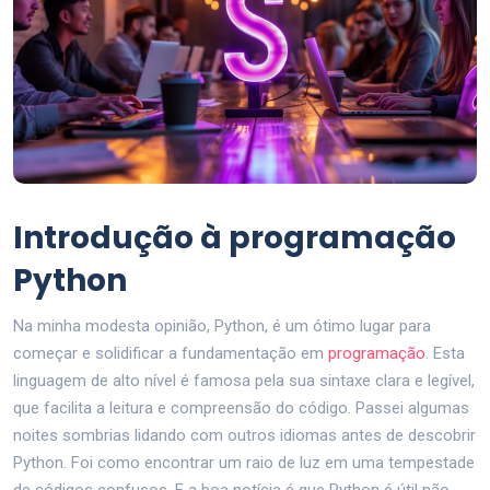
Introdução à programação
Python
Na minha modesta opinião, Python, é um ótimo lugar para
começar e solidificar a fundamentação em
programação
. Esta
linguagem de alto nível é famosa pela sua sintaxe clara e legível,
que facilita a leitura e compreensão do código. Passei algumas
noites sombrias lidando com outros idiomas antes de descobrir
Python. Foi como encontrar um raio de luz em uma tempestade
de códigos confusos. E a boa notícia é que Python é útil não