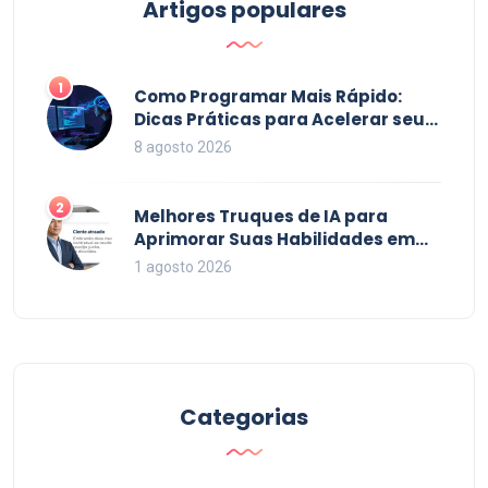
Artigos populares
1
Como Programar Mais Rápido:
Dicas Práticas para Acelerar seu
Código em 2026
8 agosto 2026
2
Melhores Truques de IA para
Aprimorar Suas Habilidades em
2026
1 agosto 2026
Categorias