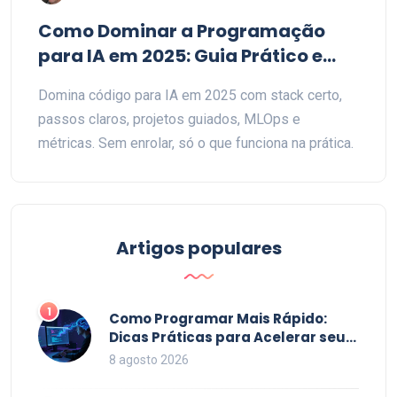
Como Dominar a Programação
para IA em 2025: Guia Prático e
Direto
Domina código para IA em 2025 com stack certo,
passos claros, projetos guiados, MLOps e
métricas. Sem enrolar, só o que funciona na prática.
Artigos populares
1
Como Programar Mais Rápido:
Dicas Práticas para Acelerar seu
Código em 2026
8 agosto 2026