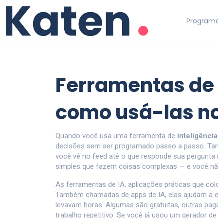
Programa
Ferramentas de 
como usá-las no
Quando você usa uma ferramenta de
inteligência 
decisões sem ser programado passo a passo
. T
você vê no feed até o que responde sua pergunta n
simples que fazem coisas complexas — e você não 
As
ferramentas de IA
,
aplicações práticas que colo
Também chamadas de
apps de IA
, elas ajudam a 
levavam horas.
Algumas são gratuitas, outras pa
trabalho repetitivo. Se você já usou um gerador d