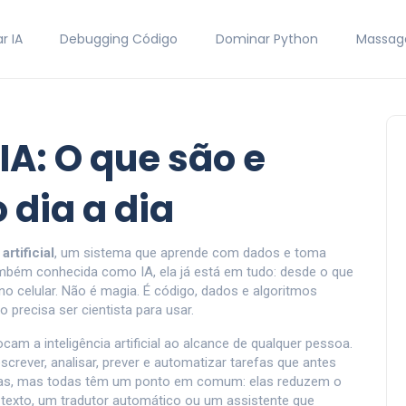
r IA
Debugging Código
Dominar Python
Massag
IA: O que são e
 dia a dia
artificial
,
um sistema que aprende com dados e toma
ambém conhecida como
IA
, ela já está em tudo: desde o que
o celular.
Não é magia. É código, dados e algoritmos
precisa ser cientista para usar.
cam a inteligência artificial ao alcance de qualquer pessoa
.
escrever, analisar, prever e automatizar tarefas que antes
gas, mas todas têm um ponto em comum: elas reduzem o
e texto, um tradutor automático ou um assistente que