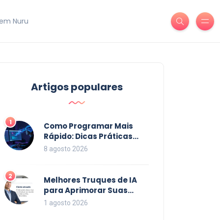
em Nuru
Artigos populares
1
Como Programar Mais
Rápido: Dicas Práticas
para Acelerar seu Código
8 agosto 2026
em 2026
2
Melhores Truques de IA
para Aprimorar Suas
Habilidades em 2026
1 agosto 2026