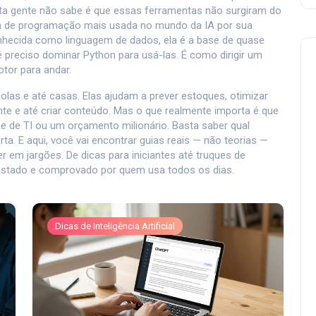
ita gente não sabe é que essas ferramentas não surgiram do
m de programação mais usada no mundo da IA por sua
nhecida como
linguagem de dados
, ela é a base de quase
 preciso dominar Python para usá-las. É como dirigir um
tor para andar.
as e até casas. Elas ajudam a prever estoques, otimizar
nte e até criar conteúdo. Mas o que realmente importa é que
e de TI ou um orçamento milionário. Basta saber qual
ta. E aqui, você vai encontrar guias reais — não teorias —
em jargões. De dicas para iniciantes até truques de
 testado e comprovado por quem usa todos os dias.
Dicas de Inteligência Artificial