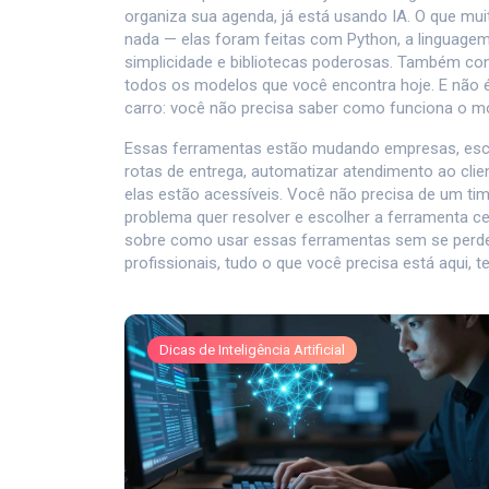
organiza sua agenda, já está usando IA. O que mu
nada — elas foram feitas com
Python
,
a linguage
simplicidade e bibliotecas poderosas
. Também co
todos os modelos que você encontra hoje.
E não é
carro: você não precisa saber como funciona o mo
Essas ferramentas estão mudando empresas, escol
rotas de entrega, automatizar atendimento ao clie
elas estão acessíveis. Você não precisa de um tim
problema quer resolver e escolher a ferramenta cer
sobre como usar essas ferramentas sem se perder 
profissionais, tudo o que você precisa está aqui,
Dicas de Inteligência Artificial