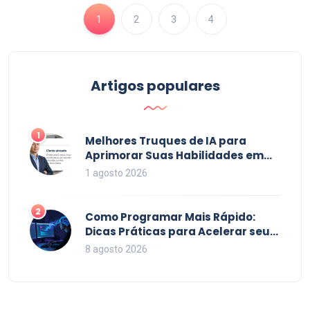
1
2
3
4
Artigos populares
1
Melhores Truques de IA para
Aprimorar Suas Habilidades em
2026
1 agosto 2026
2
Como Programar Mais Rápido:
Dicas Práticas para Acelerar seu
Código em 2026
8 agosto 2026