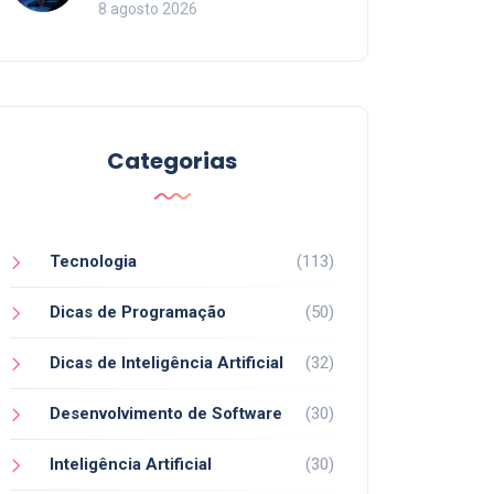
para Acelerar seu Código
8 agosto 2026
em 2026
Categorias
Tecnologia
(113)
Dicas de Programação
(50)
Dicas de Inteligência Artificial
(32)
Desenvolvimento de Software
(30)
Inteligência Artificial
(30)