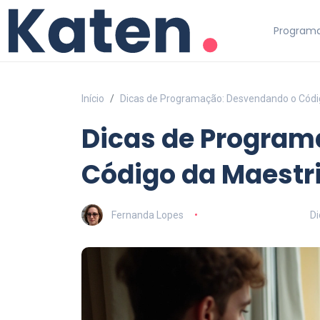
Programa
Início
Dicas de Programação: Desvendando o Códi
Dicas de Program
Código da Maestr
Fernanda Lopes
D