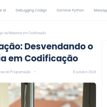
r IA
Debugging Código
Dominar Python
Massag
go da Maestria em Codificação
ação: Desvendando o
ia em Codificação
icas de Programação
8 outubro 2024