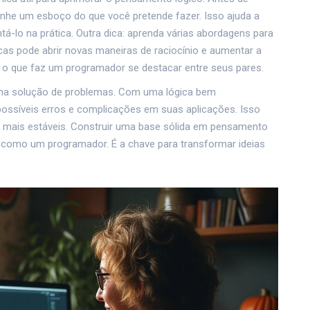
enhe um esboço do que você pretende fazer. Isso ajuda a
á-lo na prática. Outra dica: aprenda várias abordagens para
as pode abrir novas maneiras de raciocínio e aumentar a
 é o que faz um programador se destacar entre seus pares.
 na solução de problemas. Com uma lógica bem
possíveis erros e complicações em suas aplicações. Isso
 mais estáveis. Construir uma base sólida em pensamento
 como um programador. É a chave para transformar ideias