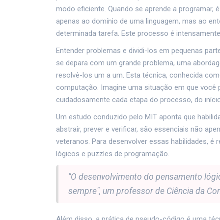
modo eficiente. Quando se aprende a programar, 
apenas ao domínio de uma linguagem, mas ao ent
determinada tarefa. Este processo é intensament
Entender problemas e dividi-los em pequenas part
se depara com um grande problema, uma aborda
resolvê-los um a um. Esta técnica, conhecida como 
computação. Imagine uma situação em que você pr
cuidadosamente cada etapa do processo, do início 
Um estudo conduzido pelo MIT aponta que habili
abstrair, prever e verificar, são essenciais não
veteranos. Para desenvolver essas habilidades, é 
lógicos e puzzles de programação.
"O desenvolvimento do pensamento lógico
sempre", um professor de Ciência da C
Além disso, a prática de pseudo-código é uma técn