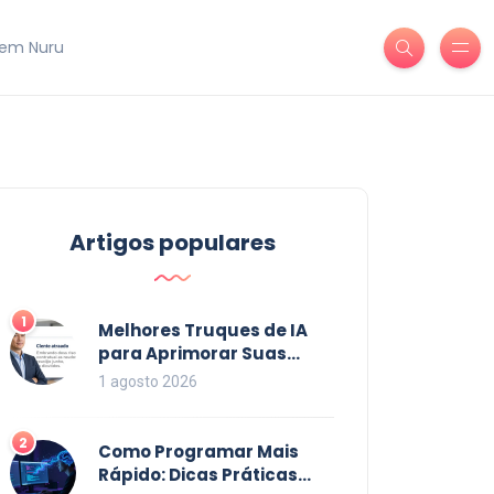
em Nuru
Artigos populares
1
Melhores Truques de IA
para Aprimorar Suas
Habilidades em 2026
1 agosto 2026
2
Como Programar Mais
Rápido: Dicas Práticas