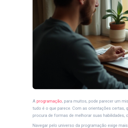
A
programação
, para muitos, pode parecer um mi
tudo é o que parece. Com as orientações certas, 
procura de formas de melhorar suas habilidades, c
Navegar pelo universo da programação exige mais