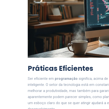
Práticas Eficientes
Ser eficiente em
programação
significa, acima d
inteligente. O setor da tecnologia está em constan
melhorar a produtividade, mas também para garant
aparentemente podem parecer simples, como plane
um esboço claro do que se quer atingir ajudará a 