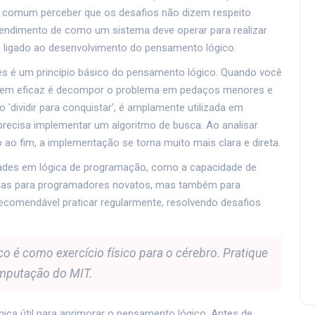
é comum perceber que os desafios não dizem respeito
endimento de como um sistema deve operar para realizar
e ligado ao desenvolvimento do pensamento lógico.
es é um princípio básico do pensamento lógico. Quando você
gem eficaz é decompor o problema em pedaços menores e
'dividir para conquistar', é amplamente utilizada em
ecisa implementar um algoritmo de busca. Ao analisar
ao fim, a implementação se torna muito mais clara e direta.
dades em lógica de programação, como a capacidade de
 apenas para programadores novatos, mas também para
recomendável praticar regularmente, resolvendo desafios
 é como exercício físico para o cérebro. Pratique
omputação do MIT.
ica útil para aprimorar o pensamento lógico. Antes de