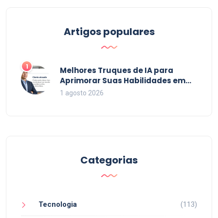
Artigos populares
1
Melhores Truques de IA para
Aprimorar Suas Habilidades em
2026
1 agosto 2026
Categorias
Tecnologia
(113)