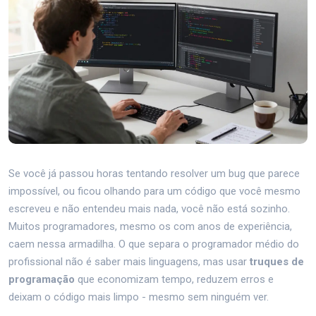
Se você já passou horas tentando resolver um bug que parece
impossível, ou ficou olhando para um código que você mesmo
escreveu e não entendeu mais nada, você não está sozinho.
Muitos programadores, mesmo os com anos de experiência,
caem nessa armadilha. O que separa o programador médio do
profissional não é saber mais linguagens, mas usar
truques de
programação
que economizam tempo, reduzem erros e
deixam o código mais limpo - mesmo sem ninguém ver.