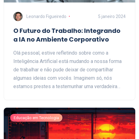
Leonardo Figueiredo
5 janeiro 2024
O Futuro do Trabalho: Integrando
a IA no Ambiente Corporativo
Olá pessoal, estive refletindo sobre como a
Inteligência Artificial está mudando a nossa forma
de trabalhar e não pude deixar de compartilhar
algumas ideias com vocês. Imaginem só, nós
estamos prestes a testemunhar uma verdadeira
revolução no local de trabalho com a IA assumindo
tarefas complexas e nos deixando livres para nos
concentrarmos em atividades mais estratégicas. Eu
Educação em Tecnologia
vejo isso como uma oportunidade de crescimento,
onde a colaboração entre humanos e máquinas
pode elevar nossa produtividade a patamares