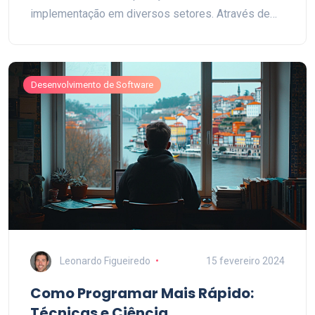
implementação em diversos setores. Através de
um olhar detalhado sobre casos de uso, desafios
atuais e possíveis futuros, busca-se oferecer um
panorama informativo e envolvente sobre esse
Desenvolvimento de Software
campo em ascensão.
Leonardo Figueiredo
15 fevereiro 2024
Como Programar Mais Rápido:
Técnicas e Ciência