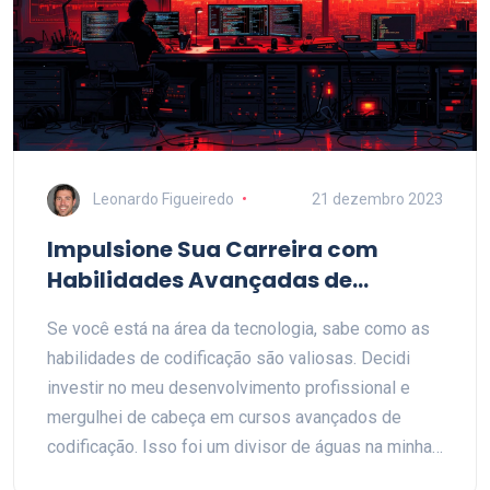
nunca antes vistos. Além disso, estou ansioso para
ver como a IA poderá nos ajudar a tomar decisões
mais informadas e otimizadas. Esse é, sem dúvida,
um tema que nos convida a ficar de olho no futuro e
nas possibilidades que ele nos reserva!
Leonardo Figueiredo
21 dezembro 2023
Impulsione Sua Carreira com
Habilidades Avançadas de
Programação
Se você está na área da tecnologia, sabe como as
habilidades de codificação são valiosas. Decidi
investir no meu desenvolvimento profissional e
mergulhei de cabeça em cursos avançados de
codificação. Isso foi um divisor de águas na minha
carreira! Cada novo conceito que eu aprendia abria