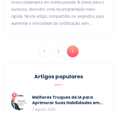
novos patamares em minha jornada. A chave para o
sucesso, descobri, está na programação mais
rápida. Neste artigo, compartilho os segredos para
aumentar a velocidade de codificação sem
comprometer a qualidade. Seja você um novato na
área ou um profissional experiente, estas técnicas
poderão impulsionar sua carreira e sua
produtividade. Vamos juntos descobrir o segredo
1
2
3
para uma jornada de desenvolvimento de sucesso.
Artigos populares
1
Melhores Truques de IA para
Aprimorar Suas Habilidades em
2026
1 agosto 2026