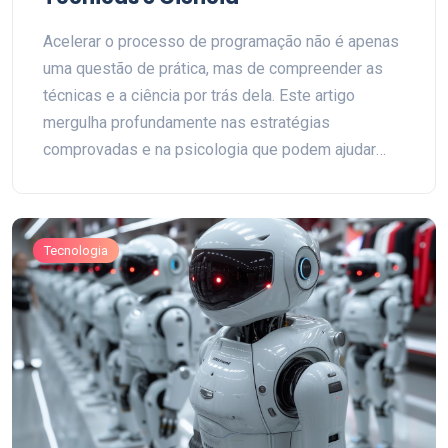
Acelerar o processo de programação não é apenas
uma questão de prática, mas de compreender as
técnicas e a ciência por trás dela. Este artigo
mergulha profundamente nas estratégias
comprovadas e na psicologia que podem ajudar
programadores a aumentar sua eficiência e
qualidade do código, explorando desde a
otimização do ambiente de trabalho até o
Tecnologia
aprimoramento das habilidades de codificação.