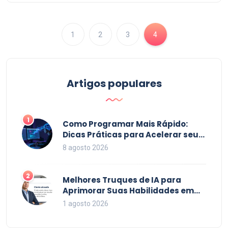
mudando a forma como interagimos com o esporte.
Venha descobrir como essa revolução tecnológica
está transformando nosso amado mundo esportivo.
1
2
3
4
Artigos populares
1
Como Programar Mais Rápido:
Dicas Práticas para Acelerar seu
Código em 2026
8 agosto 2026
2
Melhores Truques de IA para
Aprimorar Suas Habilidades em
2026
1 agosto 2026