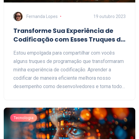
Fernanda Lopes
19 outubro 2023
Transforme Sua Experiência de
Codificação com Esses Truques de
Programação
Estou empolgada para compartilhar com vocês
alguns truques de programação que transformaram
minha experiência de codificação. Aprender a
codificar de maneira eficiente melhora nosso
desempenho como desenvolvedores e torna todo
o processo mais agradável. Com estas dicas, você
poderá aprimorar suas habilidades e tornar-se um
melhor programador. Este artigo é destinado tanto
Tecnologia
para novatos quanto para desenvolvedores
experientes que estão buscando aprimorar seus
conhecimentos em programação. Vamos juntos