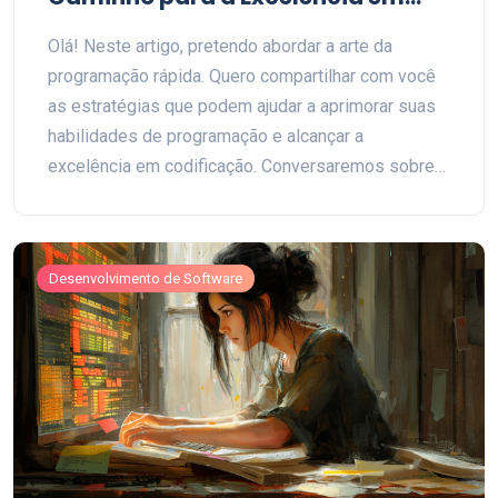
Codificação
Olá! Neste artigo, pretendo abordar a arte da
programação rápida. Quero compartilhar com você
as estratégias que podem ajudar a aprimorar suas
habilidades de programação e alcançar a
excelência em codificação. Conversaremos sobre
técnicas eficazes, boas práticas e a importância da
aprendizagem contínua na jornada de se tornar um
programador mais eficiente e rápido. Espero que as
Desenvolvimento de Software
dicas e truques que compartilho neste post
possam ser úteis para melhorar sua velocidade de
codificação.