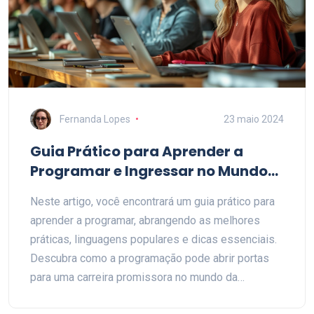
programação de forma agradável e eficaz.
Fernanda Lopes
23 maio 2024
Guia Prático para Aprender a
Programar e Ingressar no Mundo
da Tecnologia
Neste artigo, você encontrará um guia prático para
aprender a programar, abrangendo as melhores
práticas, linguagens populares e dicas essenciais.
Descubra como a programação pode abrir portas
para uma carreira promissora no mundo da
tecnologia. Seja iniciante ou já tenha algum