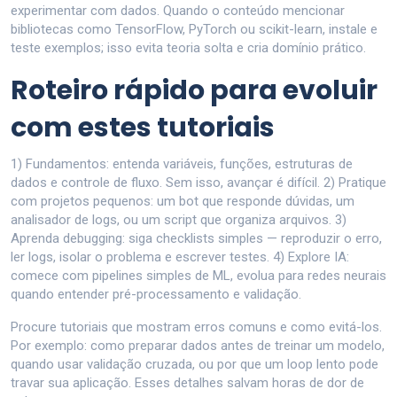
experimentar com dados. Quando o conteúdo mencionar
bibliotecas como TensorFlow, PyTorch ou scikit-learn, instale e
teste exemplos; isso evita teoria solta e cria domínio prático.
Roteiro rápido para evoluir
com estes tutoriais
1) Fundamentos: entenda variáveis, funções, estruturas de
dados e controle de fluxo. Sem isso, avançar é difícil. 2) Pratique
com projetos pequenos: um bot que responde dúvidas, um
analisador de logs, ou um script que organiza arquivos. 3)
Aprenda debugging: siga checklists simples — reproduzir o erro,
ler logs, isolar o problema e escrever testes. 4) Explore IA:
comece com pipelines simples de ML, evolua para redes neurais
quando entender pré-processamento e validação.
Procure tutoriais que mostram erros comuns e como evitá-los.
Por exemplo: como preparar dados antes de treinar um modelo,
quando usar validação cruzada, ou por que um loop lento pode
travar sua aplicação. Esses detalhes salvam horas de dor de