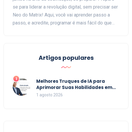
se para liderar a revolução digital, sem precisar ser
Neo do Matrix! Aqui, você vai aprender passo a
passo, e acredite, programar é mais fácil do que
parece - é como fazer um bolo, mas sem a bagunça
na cozinha. No final, você vai estar pilotando o
mundo digital como um verdadeiro gênio da
informática. Então, vamos lá, bora programar e levar
Artigos populares
o mundo para o próximo nível, e com certeza, com
muito mais emojis e GIFs engraçados!
1
Melhores Truques de IA para
Aprimorar Suas Habilidades em
2026
1 agosto 2026