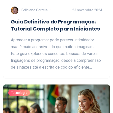
Feliciano Correia
23 novembro 2024
Guia Definitivo de Programação:
Tutorial Completo para Iniciantes
Aprender a programar pode parecer intimidador,
mas é mais acessível do que muitos imaginam.
Este guia explora os conceitos básicos de várias
linguagens de programação, desde a compreensão
de sintaxes até a escrita de código eficiente.
Aborda também dicas práticas sobre como evitar
erros comuns e ferramentas essenciais para
aprimorar suas habilidades. Seja você um iniciante
Tecnologia
ou alguém com experiência em programação, este
tutorial oferece recursos valiosos para todos os
níveis. Prepare-se para mergulhar no mundo da