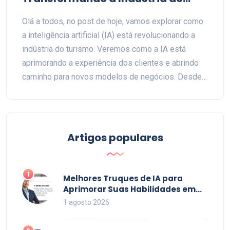
Turismo
Olá a todos, no post de hoje, vamos explorar como
a inteligência artificial (IA) está revolucionando a
indústria do turismo. Veremos como a IA está
aprimorando a experiência dos clientes e abrindo
caminho para novos modelos de negócios. Desde
personalização até otimização operacional, a IA
está trazendo uma verdadeira evolução para o
setor. Então, se você tem curiosidade sobre
tecnologia e turismo, este é o seu tipo de leitura!
Artigos populares
1
Melhores Truques de IA para
Aprimorar Suas Habilidades em
2026
1 agosto 2026