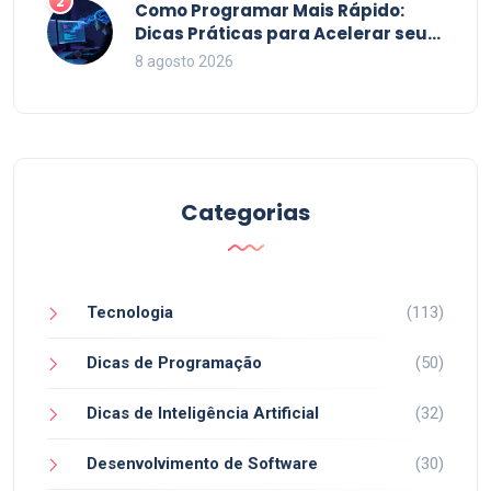
2
Como Programar Mais Rápido:
Dicas Práticas para Acelerar seu
Código em 2026
8 agosto 2026
Categorias
Tecnologia
(113)
Dicas de Programação
(50)
Dicas de Inteligência Artificial
(32)
Desenvolvimento de Software
(30)