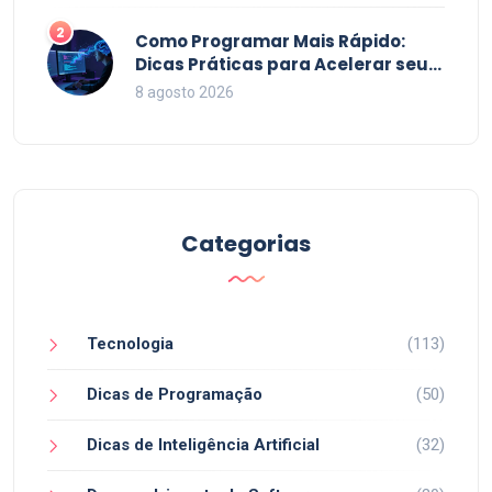
2
Como Programar Mais Rápido:
Dicas Práticas para Acelerar seu
Código em 2026
8 agosto 2026
Categorias
Tecnologia
(113)
Dicas de Programação
(50)
Dicas de Inteligência Artificial
(32)