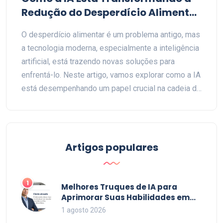
Redução do Desperdício Alimentar
Global
O desperdício alimentar é um problema antigo, mas
a tecnologia moderna, especialmente a inteligência
artificial, está trazendo novas soluções para
enfrentá-lo. Neste artigo, vamos explorar como a IA
está desempenhando um papel crucial na cadeia de
abastecimento alimentar, visando reduzir esse
desperdício. Desde predições mais precisas de
demanda até a otimização de processos de
transporte, as ferramentas baseadas em IA
Artigos populares
mostram-se promissoras. Além disso,
discutiremos algumas inovações que já estão em
uso e suas implicações para o futuro.
1
Melhores Truques de IA para
Aprimorar Suas Habilidades em
2026
1 agosto 2026