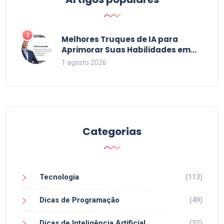
1
Melhores Truques de IA para
Aprimorar Suas Habilidades em
2026
1 agosto 2026
Categorias
Tecnologia
(113)
Dicas de Programação
(49)
Dicas de Inteligência Artificial
(32)