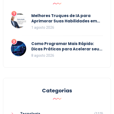
1
Melhores Truques de IA para
Aprimorar Suas Habilidades em
2026
1 agosto 2026
2
Como Programar Mais Rápido:
Dicas Práticas para Acelerar seu
Código em 2026
8 agosto 2026
Categorias
Tecnologia
(113)