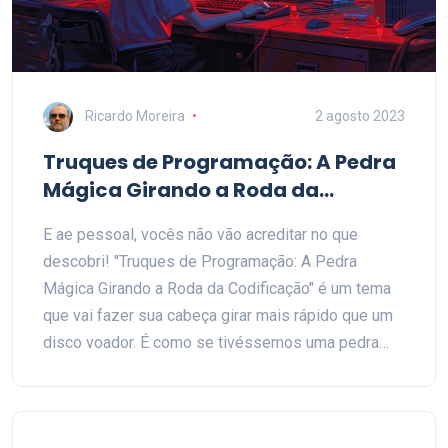
Ricardo Moreira
2 agosto 2023
Truques de Programação: A Pedra
Mágica Girando a Roda da
Codificação
E ae pessoal, vocês não vão acreditar no que
descobri! "Truques de Programação: A Pedra
Mágica Girando a Roda da Codificação" é um tema
que vai fazer sua cabeça girar mais rápido que um
disco voador. É como se tivéssemos uma pedra
mágica, capaz de decifrar todos os enigmas da
codificação, tornando tudo mais simples e
divertido. E é aí que a roda começa a girar, meus