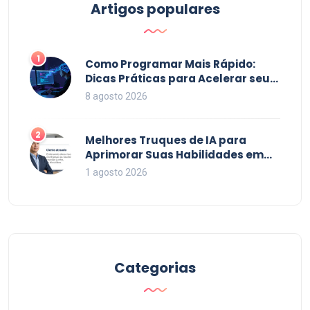
amigos! Com esses truques, a programação vai se
Artigos populares
transformar em uma dança onde cada passo é um
novo comando que vai fazer seu código brilhar!
1
Como Programar Mais Rápido:
Dicas Práticas para Acelerar seu
Código em 2026
8 agosto 2026
2
Melhores Truques de IA para
Aprimorar Suas Habilidades em
2026
1 agosto 2026
Categorias