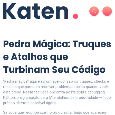
Pedra Mágica: Truques
e Atalhos que
Turbinam Seu Código
“Pedra mágica” aqui é só um apelido: são os truques, checks e
receitas que parecem resolver problemas rápido quando você
está preso. Nesta tag você encontra posts sobre debugging,
Python, programação para IA e atalhos de produtividade — tudo
prático, direto e aplicável agora.
Se você quer economizar horas ou evitar bugs que aparecem