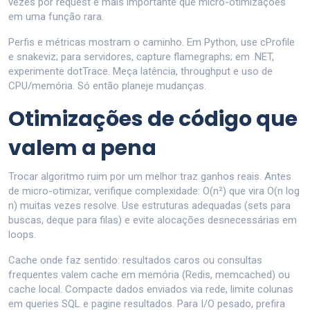
vezes por request é mais importante que micro-otimizações
em uma função rara.
Perfis e métricas mostram o caminho. Em Python, use cProfile
e snakeviz; para servidores, capture flamegraphs; em .NET,
experimente dotTrace. Meça latência, throughput e uso de
CPU/memória. Só então planeje mudanças.
Otimizações de código que
valem a pena
Trocar algoritmo ruim por um melhor traz ganhos reais. Antes
de micro-otimizar, verifique complexidade: O(n²) que vira O(n log
n) muitas vezes resolve. Use estruturas adequadas (sets para
buscas, deque para filas) e evite alocações desnecessárias em
loops.
Cache onde faz sentido: resultados caros ou consultas
frequentes valem cache em memória (Redis, memcached) ou
cache local. Compacte dados enviados via rede, limite colunas
em queries SQL e pagine resultados. Para I/O pesado, prefira