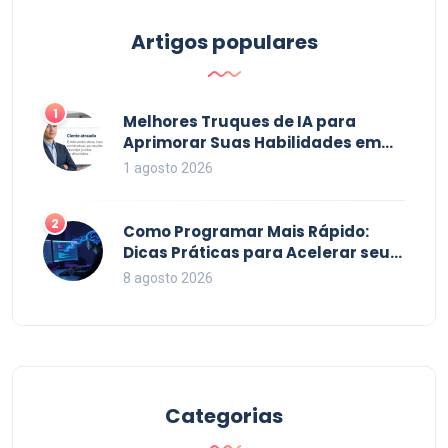
destacando como essas práticas podem levar a um
desempenho superior. Além disso, são
Artigos populares
compartilhadas dicas úteis para identificar e
priorizar problemas de maneira eficiente.
1
Melhores Truques de IA para
Aprimorar Suas Habilidades em
2026
1 agosto 2026
2
Como Programar Mais Rápido:
Dicas Práticas para Acelerar seu
Código em 2026
8 agosto 2026
Categorias