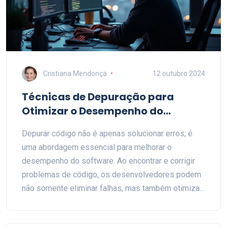
Cristiana Mendonça
12 outubro 2024
Técnicas de Depuração para
Otimizar o Desempenho do
Software
Depurar código não é apenas solucionar erros; é
uma abordagem essencial para melhorar o
desempenho do software. Ao encontrar e corrigir
problemas de código, os desenvolvedores podem
não somente eliminar falhas, mas também otimizar
a eficiência e a velocidade do programa. Este artigo
explora estratégias eficazes de depuração,