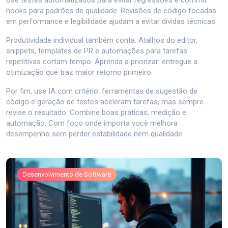
Use testes automatizados para evitar regressões e commit
hooks para padrões de qualidade. Revisões de código focadas
em performance e legibilidade ajudam a evitar dívidas técnicas.
Produtividade individual também conta. Atalhos do editor,
snippets, templates de PR e automações para tarefas
repetitivas cortam tempo. Aprenda a priorizar: entregue a
otimização que traz maior retorno primeiro.
Por fim, use IA com critério: ferramentas de sugestão de
código e geração de testes aceleram tarefas, mas sempre
revise o resultado. Combine boas práticas, medição e
automação. Com foco onde importa você melhora
desempenho sem perder estabilidade nem qualidade.
Desenvolvimento de Software