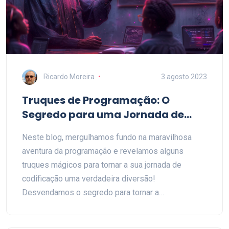
Ricardo Moreira
3 agosto 2023
Truques de Programação: O
Segredo para uma Jornada de
Codificação Satisfatória
Neste blog, mergulhamos fundo na maravilhosa
aventura da programação e revelamos alguns
truques mágicos para tornar a sua jornada de
codificação uma verdadeira diversão!
Desvendamos o segredo para tornar a
programação menos intimidante e mais gratificante.
Ora, que mistério, não é mesmo? Com um pouco de