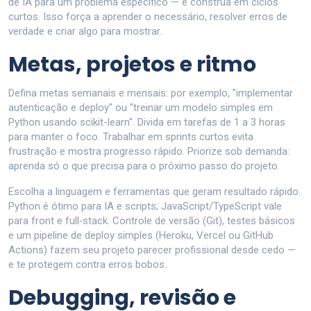
de IA para um problema específico — e construa em ciclos
curtos. Isso força a aprender o necessário, resolver erros de
verdade e criar algo para mostrar.
Metas, projetos e ritmo
Defina metas semanais e mensais: por exemplo, "implementar
autenticação e deploy" ou "treinar um modelo simples em
Python usando scikit-learn". Divida em tarefas de 1 a 3 horas
para manter o foco. Trabalhar em sprints curtos evita
frustração e mostra progresso rápido. Priorize sob demanda:
aprenda só o que precisa para o próximo passo do projeto.
Escolha a linguagem e ferramentas que geram resultado rápido.
Python é ótimo para IA e scripts; JavaScript/TypeScript vale
para front e full‑stack. Controle de versão (Git), testes básicos
e um pipeline de deploy simples (Heroku, Vercel ou GitHub
Actions) fazem seu projeto parecer profissional desde cedo —
e te protegem contra erros bobos.
Debugging, revisão e