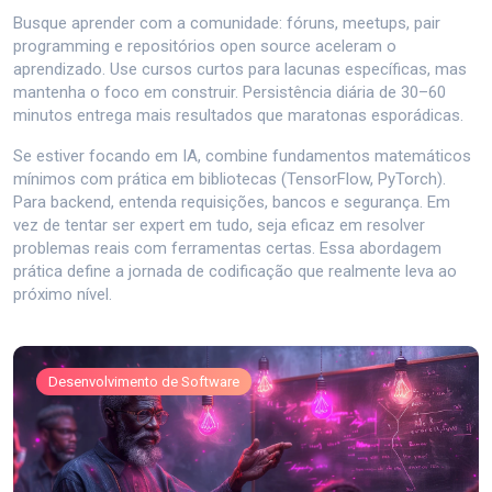
Busque aprender com a comunidade: fóruns, meetups, pair
programming e repositórios open source aceleram o
aprendizado. Use cursos curtos para lacunas específicas, mas
mantenha o foco em construir. Persistência diária de 30–60
minutos entrega mais resultados que maratonas esporádicas.
Se estiver focando em IA, combine fundamentos matemáticos
mínimos com prática em bibliotecas (TensorFlow, PyTorch).
Para backend, entenda requisições, bancos e segurança. Em
vez de tentar ser expert em tudo, seja eficaz em resolver
problemas reais com ferramentas certas. Essa abordagem
prática define a jornada de codificação que realmente leva ao
próximo nível.
Desenvolvimento de Software