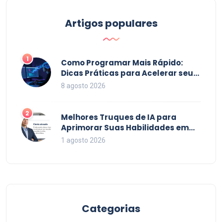
paciência, prática e nossos truques inteligentes,
você vai se transformar no Harry Potter da
Artigos populares
programação! Então, prepare-se para embarcar
neste trem mágico de codificação, rumo a uma
jornada surpreendentemente satisfatória!
1
Como Programar Mais Rápido:
Dicas Práticas para Acelerar seu
Código em 2026
8 agosto 2026
2
Melhores Truques de IA para
Aprimorar Suas Habilidades em
2026
1 agosto 2026
Categorias