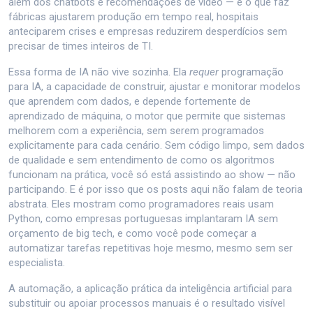
além dos chatbots e recomendações de vídeo — é o que faz
fábricas ajustarem produção em tempo real, hospitais
anteciparem crises e empresas reduzirem desperdícios sem
precisar de times inteiros de TI.
Essa forma de IA não vive sozinha. Ela
requer
programação
para IA
,
a capacidade de construir, ajustar e monitorar modelos
que aprendem com dados
, e depende fortemente de
aprendizado de máquina
,
o motor que permite que sistemas
melhorem com a experiência, sem serem programados
explicitamente para cada cenário
. Sem código limpo, sem dados
de qualidade e sem entendimento de como os algoritmos
funcionam na prática, você só está assistindo ao show — não
participando. E é por isso que os posts aqui não falam de teoria
abstrata. Eles mostram como programadores reais usam
Python, como empresas portuguesas implantaram IA sem
orçamento de big tech, e como você pode começar a
automatizar tarefas repetitivas hoje mesmo, mesmo sem ser
especialista.
A
automação
,
a aplicação prática da inteligência artificial para
substituir ou apoiar processos manuais
é o resultado visível