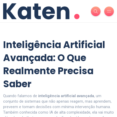
Inteligência Artificial
Avançada: O Que
Realmente Precisa
Saber
Quando falamos de
inteligência artificial avançada
,
um
conjunto de sistemas que não apenas reagem, mas aprendem,
preveem e tomam decisões com mínima intervenção humana
.
Também conhecida como
IA de alta complexidade
, ela vai muito