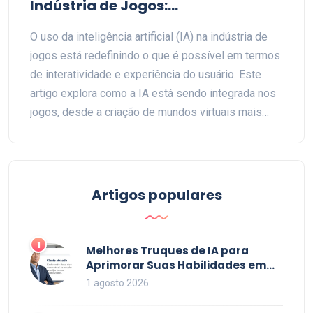
Indústria de Jogos:
Transformações e Avanços
O uso da inteligência artificial (IA) na indústria de
jogos está redefinindo o que é possível em termos
de interatividade e experiência do usuário. Este
artigo explora como a IA está sendo integrada nos
jogos, desde a criação de mundos virtuais mais
imersivos até a personalização da experiência do
jogador. Serão abordados exemplos práticos desse
impacto e discutidas as implicações futuras para
desenvolvedores e jogadores.
Artigos populares
1
Melhores Truques de IA para
Aprimorar Suas Habilidades em
2026
1 agosto 2026