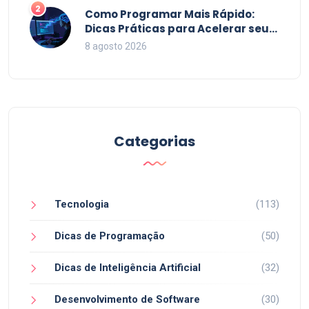
2
Como Programar Mais Rápido:
Dicas Práticas para Acelerar seu
Código em 2026
8 agosto 2026
Categorias
Tecnologia
(113)
Dicas de Programação
(50)
Dicas de Inteligência Artificial
(32)
Desenvolvimento de Software
(30)