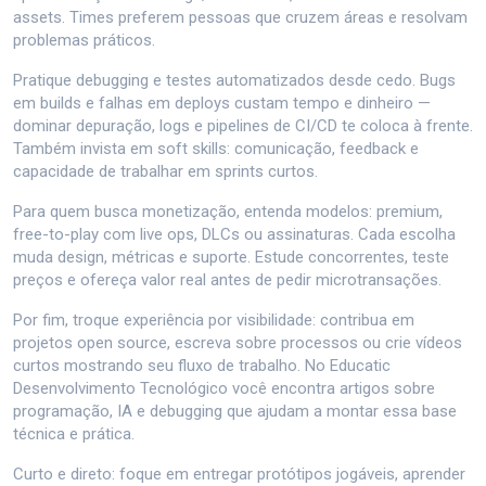
assets. Times preferem pessoas que cruzem áreas e resolvam
problemas práticos.
Pratique debugging e testes automatizados desde cedo. Bugs
em builds e falhas em deploys custam tempo e dinheiro —
dominar depuração, logs e pipelines de CI/CD te coloca à frente.
Também invista em soft skills: comunicação, feedback e
capacidade de trabalhar em sprints curtos.
Para quem busca monetização, entenda modelos: premium,
free-to-play com live ops, DLCs ou assinaturas. Cada escolha
muda design, métricas e suporte. Estude concorrentes, teste
preços e ofereça valor real antes de pedir microtransações.
Por fim, troque experiência por visibilidade: contribua em
projetos open source, escreva sobre processos ou crie vídeos
curtos mostrando seu fluxo de trabalho. No Educatic
Desenvolvimento Tecnológico você encontra artigos sobre
programação, IA e debugging que ajudam a montar essa base
técnica e prática.
Curto e direto: foque em entregar protótipos jogáveis, aprender