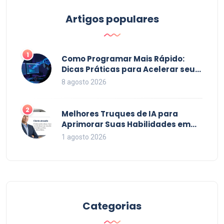
Artigos populares
1
Como Programar Mais Rápido:
Dicas Práticas para Acelerar seu
Código em 2026
8 agosto 2026
2
Melhores Truques de IA para
Aprimorar Suas Habilidades em
2026
1 agosto 2026
Categorias