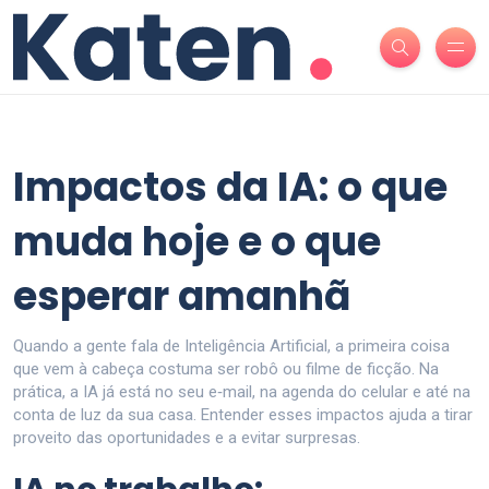
Impactos da IA: o que
muda hoje e o que
esperar amanhã
Quando a gente fala de Inteligência Artificial, a primeira coisa
que vem à cabeça costuma ser robô ou filme de ficção. Na
prática, a IA já está no seu e‑mail, na agenda do celular e até na
conta de luz da sua casa. Entender esses impactos ajuda a tirar
proveito das oportunidades e a evitar surpresas.