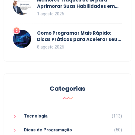
Aprimorar Suas Habilidades em
2026
1 agosto 2026
2
Como Programar Mais Rápido:
Dicas Práticas para Acelerar seu
Código em 2026
8 agosto 2026
Categorias
Tecnologia
(113)
Dicas de Programação
(50)