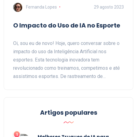
Fernanda Lopes
29 agosto 2023
O Impacto do Uso de IA no Esporte
Oi, sou eu de novo! Hoje, quero conversar sobre o
impacto do uso da Inteligência Artificial nos
esportes. Esta tecnologia inovadora tem
revolucionado como treinamos, competimos e até
assistimos esportes. De rastreamento de
desempenho a previsões de jogos, a IA está
mudando a forma como interagimos com o esporte.
Venha descobrir como essa revolução tecnológica
está transformando nosso amado mundo esportivo.
Artigos populares
1
Melhores Truques de IA para