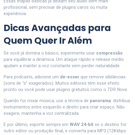
Essas etapas básicas já deixam seu áudio bem mais
profissional, sem precisar de plugins caros ou muita
experiência.
Dicas Avançadas para
Quem Quer Ir Além
Se você já domina o básico, experimente usar
compressão
para equilibrar a dinâmica. Um ataque rápido e release médio
ajudam a manter a voz constante sem perder naturalidade.
Para podcasts, adicione um
de-esser
que remove sibilâncias
(sons de “s” exagerados). Muitos editores têm esse efeito
pronto ou você pode usar plugins gratuitos como o
TDR Nova
.
Quando for mixar música, use a técnica de
panorama
: distribua
instrumentos entre esquerdo e direito para criar espaço. Não
exagere; mantenha a voz centralizada.
E por último, exporte sempre em
WAV 24‑bit
se o destino for
outro editor ou produção final, e converta para MP3 (128 kbps