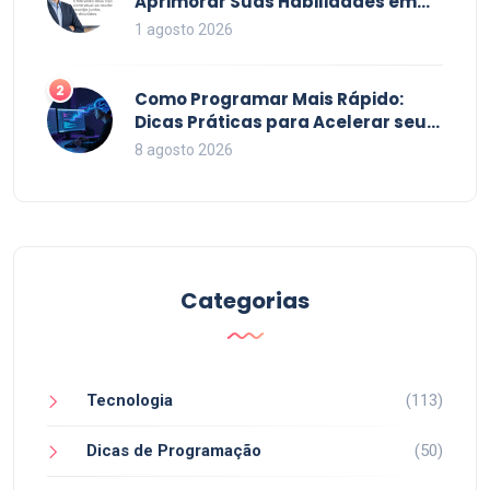
Aprimorar Suas Habilidades em
2026
1 agosto 2026
2
Como Programar Mais Rápido:
Dicas Práticas para Acelerar seu
Código em 2026
8 agosto 2026
Categorias
Tecnologia
(113)
Dicas de Programação
(50)