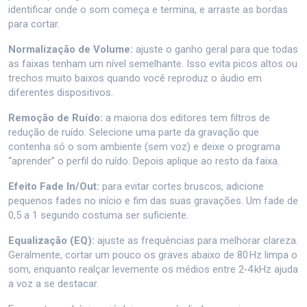
identificar onde o som começa e termina, e arraste as bordas
para cortar.
Normalização de Volume:
ajuste o ganho geral para que todas
as faixas tenham um nível semelhante. Isso evita picos altos ou
trechos muito baixos quando você reproduz o áudio em
diferentes dispositivos.
Remoção de Ruído:
a maioria dos editores tem filtros de
redução de ruído. Selecione uma parte da gravação que
contenha só o som ambiente (sem voz) e deixe o programa
“aprender” o perfil do ruído. Depois aplique ao resto da faixa.
Efeito Fade In/Out:
para evitar cortes bruscos, adicione
pequenos fades no início e fim das suas gravações. Um fade de
0,5 a 1 segundo costuma ser suficiente.
Equalização (EQ):
ajuste as frequências para melhorar clareza.
Geralmente, cortar um pouco os graves abaixo de 80 Hz limpa o
som, enquanto realçar levemente os médios entre 2‑4 kHz ajuda
a voz a se destacar.