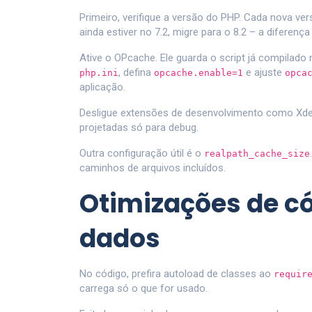
Primeiro, verifique a versão do PHP. Cada nova v
ainda estiver no 7.2, migre para o 8.2 – a diferença
Ative o OPcache. Ele guarda o script já compilado
, defina
e ajuste
php.ini
opcache.enable=1
opca
aplicação.
Desligue extensões de desenvolvimento como Xd
projetadas só para debug.
Outra configuração útil é o
realpath_cache_size
caminhos de arquivos incluídos.
Otimizações de c
dados
No código, prefira autoload de classes ao
requir
carrega só o que for usado.