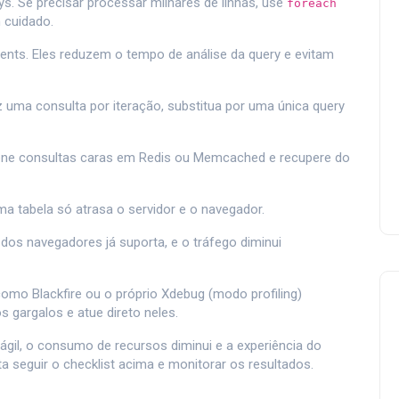
s. Se precisar processar milhares de linhas, use
foreach
cuidado.
nts. Eles reduzem o tempo de análise da query e evitam
 uma consulta por iteração, substitua por uma única query
ene consultas caras em Redis ou Memcached e recupere do
ma tabela só atrasa o servidor e o navegador.
dos navegadores já suporta, e o tráfego diminui
como Blackfire ou o próprio Xdebug (modo profiling)
 gargalos e atue direto neles.
 ágil, o consumo de recursos diminui e a experiência do
ta seguir o checklist acima e monitorar os resultados.