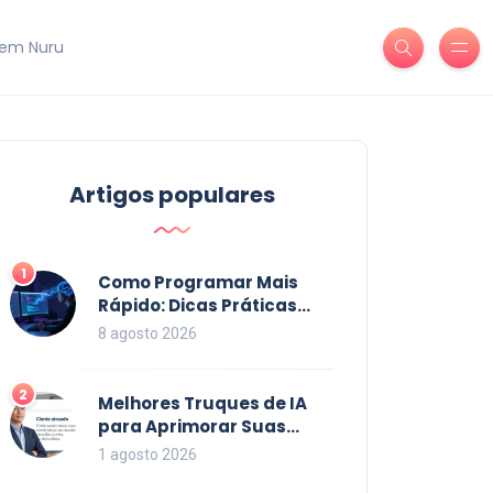
em Nuru
Artigos populares
1
Como Programar Mais
Rápido: Dicas Práticas
para Acelerar seu Código
8 agosto 2026
em 2026
2
Melhores Truques de IA
para Aprimorar Suas
Habilidades em 2026
1 agosto 2026