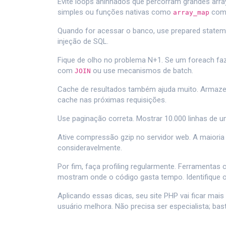
Evite loops aninhados que percorram grandes array
simples ou funções nativas como
com 
array_map
Quando for acessar o banco, use prepared stateme
injeção de SQL.
Fique de olho no problema N+1. Se um foreach faz
com
ou use mecanismos de batch.
JOIN
Cache de resultados também ajuda muito. Armaz
cache nas próximas requisições.
Use paginação correta. Mostrar 10.000 linhas de u
Ative compressão gzip no servidor web. A maioria 
consideravelmente.
Por fim, faça profiling regularmente. Ferramentas 
mostram onde o código gasta tempo. Identifique os
Aplicando essas dicas, seu site PHP vai ficar mais
usuário melhora. Não precisa ser especialista; bas