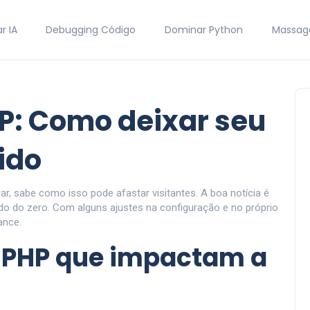
r IA
Debugging Código
Dominar Python
Massag
: Como deixar seu
ido
r, sabe como isso pode afastar visitantes. A boa notícia é
do do zero. Com alguns ajustes na configuração e no próprio
ance.
 PHP que impactam a