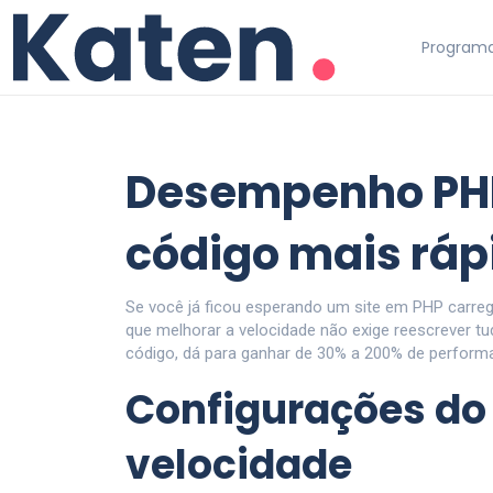
Programa
Desempenho PHP
código mais ráp
Se você já ficou esperando um site em PHP carrega
que melhorar a velocidade não exige reescrever tu
código, dá para ganhar de 30% a 200% de perform
Configurações do
velocidade