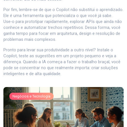
Por fim, lembre‑se de que o Copilot não substitui o aprendizado.
Ele é uma ferramenta que potencializa o que você já sabe.
Use‑o para prototipar rapidamente, explorar APIs que ainda não
conhece e automatizar trechos repetitivos. Dessa forma, você
ganha tempo para focar em arquitetura, design e resolução de
problemas mais complexos.
Pronto para levar sua produtividade a outro nível? Instale o
Copilot, teste as sugestões em um projeto pequeno e veja a
diferença. Quando a IA começa a fazer o trabalho braçal, você
pode se concentrar no que realmente importa: criar soluções
inteligentes e de alta qualidade.
Negócios e Tecnologia