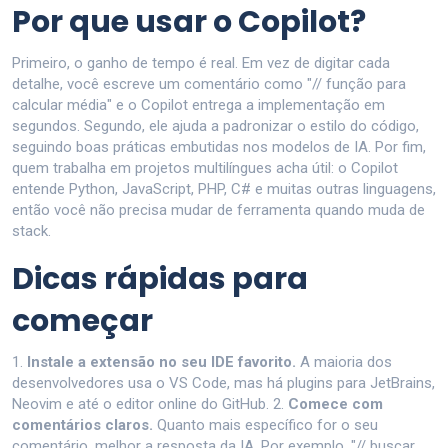
Por que usar o Copilot?
Primeiro, o ganho de tempo é real. Em vez de digitar cada
detalhe, você escreve um comentário como "// função para
calcular média" e o Copilot entrega a implementação em
segundos. Segundo, ele ajuda a padronizar o estilo do código,
seguindo boas práticas embutidas nos modelos de IA. Por fim,
quem trabalha em projetos multilíngues acha útil: o Copilot
entende Python, JavaScript, PHP, C# e muitas outras linguagens,
então você não precisa mudar de ferramenta quando muda de
stack.
Dicas rápidas para
começar
1.
Instale a extensão no seu IDE favorito.
A maioria dos
desenvolvedores usa o VS Code, mas há plugins para JetBrains,
Neovim e até o editor online do GitHub. 2.
Comece com
comentários claros.
Quanto mais específico for o seu
comentário, melhor a resposta da IA. Por exemplo, "// buscar