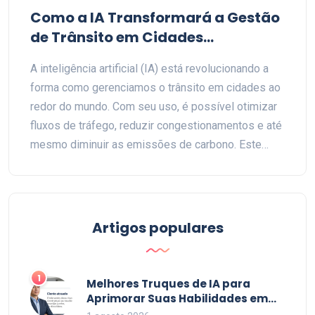
Como a IA Transformará a Gestão
de Trânsito em Cidades
Inteligentes
A inteligência artificial (IA) está revolucionando a
forma como gerenciamos o trânsito em cidades ao
redor do mundo. Com seu uso, é possível otimizar
fluxos de tráfego, reduzir congestionamentos e até
mesmo diminuir as emissões de carbono. Este
artigo explora as maneiras práticas pelas quais a IA
está sendo implementada, destacando inovações e
casos de sucesso. Descubra como essas
tecnologias estão moldando o futuro urbano e
Artigos populares
tornando nossas cidades mais eficientes e
habitáveis.
1
Melhores Truques de IA para
Aprimorar Suas Habilidades em
2026