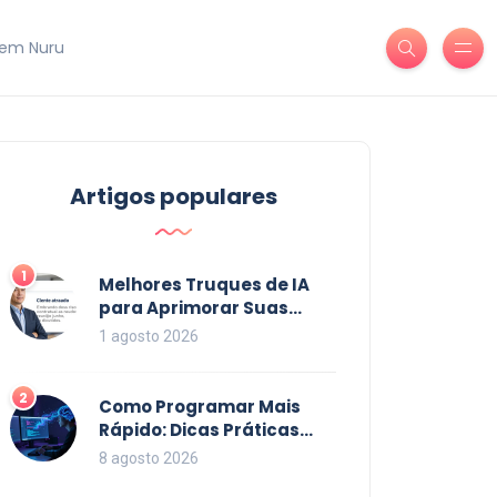
em Nuru
Artigos populares
1
Melhores Truques de IA
para Aprimorar Suas
Habilidades em 2026
1 agosto 2026
2
Como Programar Mais
Rápido: Dicas Práticas
para Acelerar seu Código
8 agosto 2026
em 2026