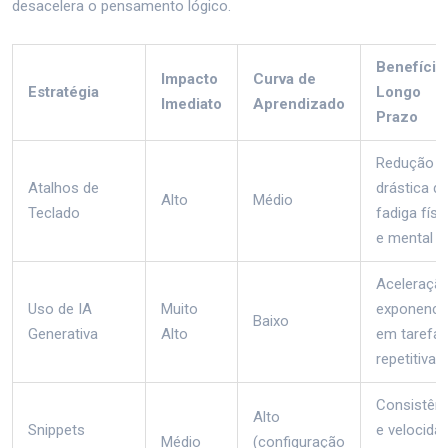
desacelera o pensamento lógico.
Benefício
Impacto
Curva de
Estratégia
Longo
Imediato
Aprendizado
Prazo
Redução
Atalhos de
drástica d
Alto
Médio
Teclado
fadiga físi
e mental
Aceleraçã
Uso de IA
Muito
exponencia
Baixo
Generativa
Alto
em tarefa
repetitivas
Consistênc
Alto
Snippets
e velocida
Médio
(configuração