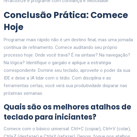
refactorize e programe com confiança e velocidade.
Conclusão Prática: Comece
Hoje
Programar mais rápido não é um destino final, mas uma jornada
contínua de refinamento. Comece auditando seu próprio
processo hoje. Onde você trava? É na sintaxe? Na navegação?
Na lógica? Identifique o gargalo e aplique a estratégia
correspondente. Domine seu teclado, aproveite o poder da sua
IDE e deixe a IA lidar com o tédio. Com disciplina e as
ferramentas certas, você verá sua produtividade disparar nas
próximas semanas.
Quais são os melhores atalhos de
teclado para iniciantes?
Comece com o básico universal: Ctrl+C (copiar), Ctrl+V (colar),
Ctrl+Z (desfazer) e Ctrl+Y (refazer). Depois, foque nos atalhos