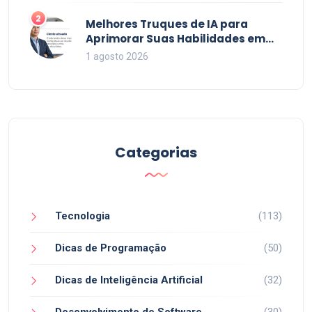
2
Melhores Truques de IA para
Aprimorar Suas Habilidades em
2026
1 agosto 2026
Categorias
Tecnologia
(113)
Dicas de Programação
(50)
Dicas de Inteligência Artificial
(32)
Desenvolvimento de Software
(30)