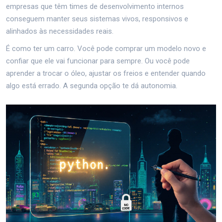
empresas que têm times de desenvolvimento internos
conseguem manter seus sistemas vivos, responsivos e
alinhados às necessidades reais.
É como ter um carro. Você pode comprar um modelo novo e
confiar que ele vai funcionar para sempre. Ou você pode
aprender a trocar o óleo, ajustar os freios e entender quando
algo está errado. A segunda opção te dá autonomia.