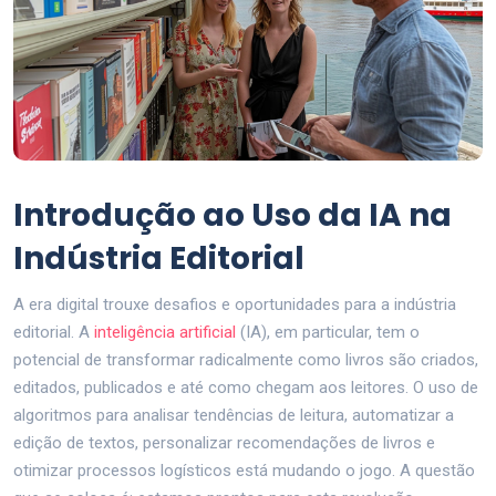
Introdução ao Uso da IA na
Indústria Editorial
A era digital trouxe desafios e oportunidades para a indústria
editorial. A
inteligência artificial
(IA), em particular, tem o
potencial de transformar radicalmente como livros são criados,
editados, publicados e até como chegam aos leitores. O uso de
algoritmos para analisar tendências de leitura, automatizar a
edição de textos, personalizar recomendações de livros e
otimizar processos logísticos está mudando o jogo. A questão