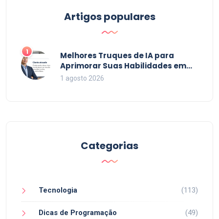
Artigos populares
1
Melhores Truques de IA para
Aprimorar Suas Habilidades em
2026
1 agosto 2026
Categorias
Tecnologia
(113)
Dicas de Programação
(49)