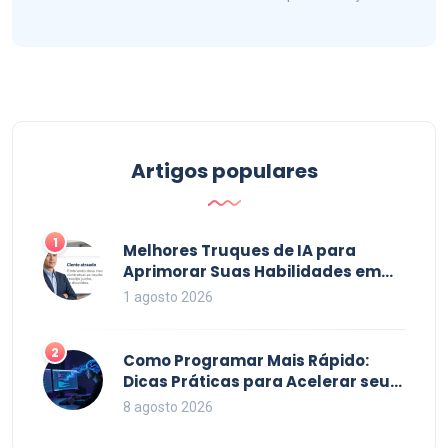
Artigos populares
1
Melhores Truques de IA para
Aprimorar Suas Habilidades em
2026
1 agosto 2026
2
Como Programar Mais Rápido:
Dicas Práticas para Acelerar seu
Código em 2026
8 agosto 2026