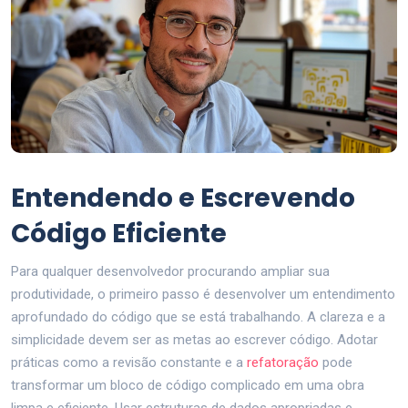
Entendendo e Escrevendo
Código Eficiente
Para qualquer desenvolvedor procurando ampliar sua
produtividade, o primeiro passo é desenvolver um entendimento
aprofundado do código que se está trabalhando. A clareza e a
simplicidade devem ser as metas ao escrever código. Adotar
práticas como a revisão constante e a
refatoração
pode
transformar um bloco de código complicado em uma obra
limpa e eficiente. Usar estruturas de dados apropriadas e