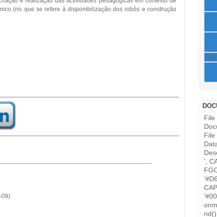
riação e realização das actividades pedagógicas em contexto de
nico (no que se refere à disponibilização dos robôs e construção
Form
DOC
Fil
Doc
File
Data
Desc
', C
FGC
'#D
CAP
'#0
-09)
onm
nd(