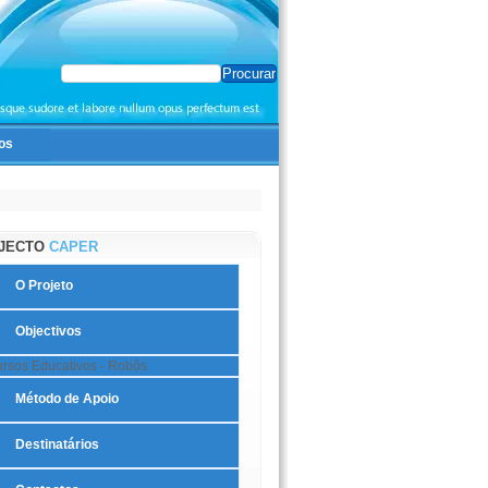
os
JECTO
CAPER
O Projeto
Objectivos
rsos Educativos - Robôs
Método de Apoio
Destinatários