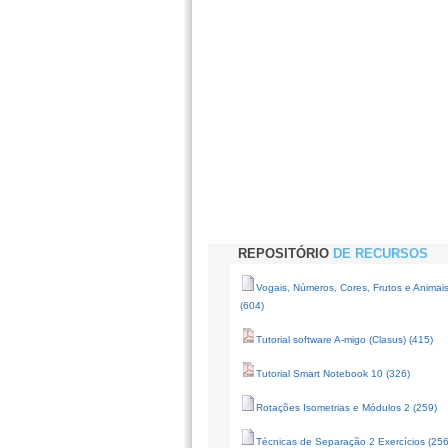
REPOSITÓRIO
DE RECURSOS
Vogais, Números, Cores, Frutos e Animai
(604)
Tutorial software A-migo (Clasus) (415)
Tutorial Smart Notebook 10 (326)
Rotações Isometrias e Módulos 2 (259)
Técnicas de Separação 2 Exercícios (256