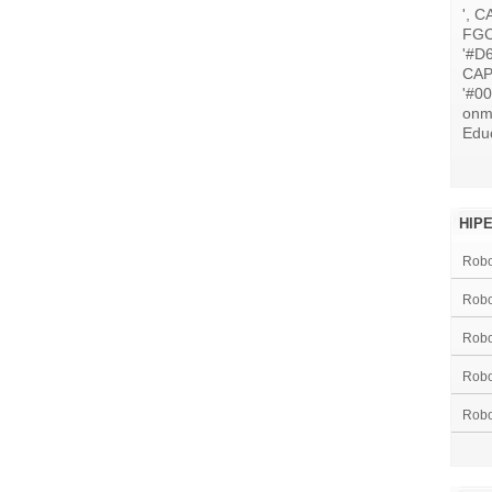
', C
FGC
'#D
CAP
'#0
onm
Educ
HIP
Robot
Rob
Robo
Robo
Robo