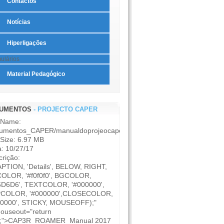
Contactos
Notícias
Hiperligações
ulários
Material Pedagógico
UMENTOS
- PROJECTO CAPER
e Name:
umentos_CAPER/manualdoprojeocaper.pdf
 Size: 6.97 MB
: 10/27/17
rição:
APTION, 'Details', BELOW, RIGHT,
OLOR, '#f0f0f0', BGCOLOR,
6D6D6', TEXTCOLOR, '#000000',
COLOR, '#000000',CLOSECOLOR,
00000', STICKY, MOUSEOFF);"
ouseout="return
);">CAP3R_ROAMER_Manual 2017