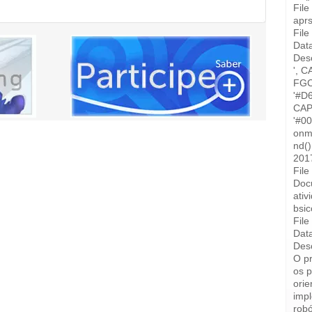
Fil
aprs
File
Data
Desc
', C
FGC
'#D
CAP
'#0
onm
nd(
2017
Fil
Doc
ativ
bsic
File
Data
Desc
O pr
os 
orie
imp
robó