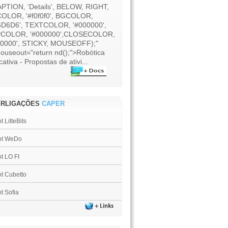
APTION, 'Details', BELOW, RIGHT,
OLOR, '#f0f0f0', BGCOLOR,
6D6D6', TEXTCOLOR, '#000000',
COLOR, '#000000',CLOSECOLOR,
00000', STICKY, MOUSEOFF);"
ouseout="return nd();">Robótica
ativa - Propostas de ativi...
ERLIGAÇÕES
CAPER
 LitteBits
ot WeDo
t LO FI
t Cubetto
t Sofia