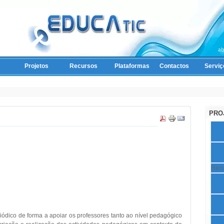
Projetos
Recursos
Plataformas
Contactos
Serviç
PRO
Recu
dico de forma a apoiar os professores tanto ao nível pedagógico