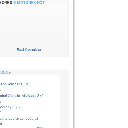
SORES
E MOTORES NXT
Ecrã Completo
DOCS
tto- Atividade 3 v1
7
bot Cubetto- Atividade 2 v1
7
oamer 2017 v1
1
para requisição -2017 v2
10