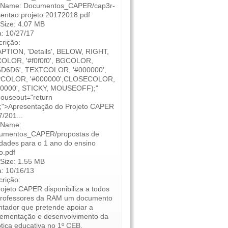
e Name: Documentos_CAPER/cap3r-
entao projeto 20172018.pdf
 Size: 4.07 MB
: 10/27/17
rição:
APTION, 'Details', BELOW, RIGHT,
OLOR, '#f0f0f0', BGCOLOR,
6D6D6', TEXTCOLOR, '#000000',
COLOR, '#000000',CLOSECOLOR,
00000', STICKY, MOUSEOFF);"
ouseout="return
);">Apresentação do Projeto CAPER
/201...
e Name:
umentos_CAPER/propostas de
idades para o 1 ano do ensino
o.pdf
 Size: 1.55 MB
: 10/16/13
rição:
ojeto CAPER disponibiliza a todos
professores da RAM um documento
ntador que pretende apoiar a
lementação e desenvolvimento da
tica educativa no 1º CEB.