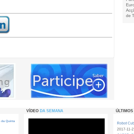
Eur
Acç
de T
VÍDEO
DA SEMANA
ÚLTIMOS
s da Quinta
Robot Cube
2017-11-2