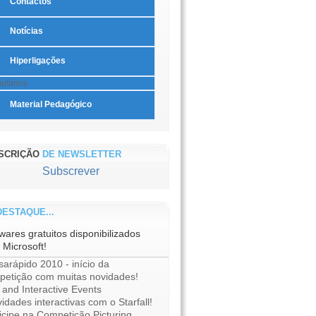
Contactos
Notícias
Hiperligações
ulários
Material Pedagógico
SCRIÇÃO
DE NEWSLETTER
Subscrever
ESTAQUE...
wares gratuitos disponibilizados
 Microsoft!
arápido 2010 - início da
petição com muitas novidades!
 and Interactive Events
vidades interactivas com o Starfall!
icipe na Competição Picturing