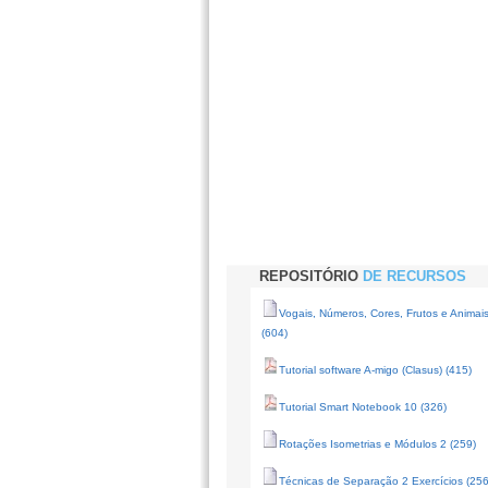
REPOSITÓRIO
DE RECURSOS
Vogais, Números, Cores, Frutos e Animai
(604)
Tutorial software A-migo (Clasus) (415)
Tutorial Smart Notebook 10 (326)
Rotações Isometrias e Módulos 2 (259)
Técnicas de Separação 2 Exercícios (256