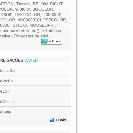
APTION, 'Details', BELOW, RIGHT,
OLOR, '#f0f0f0', BGCOLOR,
6D6D6', TEXTCOLOR, '#000000',
COLOR, '#000000',CLOSECOLOR,
00000', STICKY, MOUSEOFF);"
ouseout="return nd();">Robótica
ativa - Propostas de ativi...
ERLIGAÇÕES
CAPER
 LitteBits
ot WeDo
t LO FI
t Cubetto
t Sofia