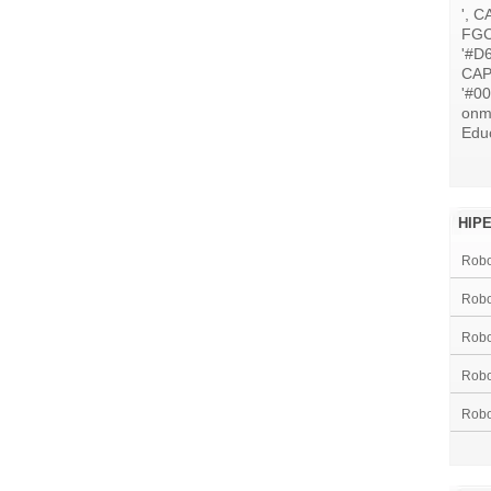
', C
FGC
'#D
CAP
'#0
onm
Educ
HIP
Robot
Rob
Robo
Robo
Robo