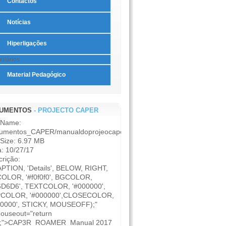
Contactos
Notícias
Hiperligações
ulários
Material Pedagógico
UMENTOS
- PROJECTO CAPER
e Name:
umentos_CAPER/manualdoprojeocaper.pdf
 Size: 6.97 MB
: 10/27/17
rição:
APTION, 'Details', BELOW, RIGHT,
OLOR, '#f0f0f0', BGCOLOR,
6D6D6', TEXTCOLOR, '#000000',
COLOR, '#000000',CLOSECOLOR,
00000', STICKY, MOUSEOFF);"
ouseout="return
);">CAP3R_ROAMER_Manual 2017