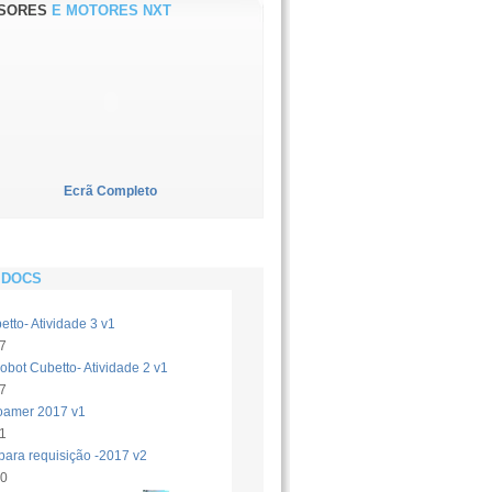
SORES
E MOTORES NXT
Ecrã Completo
DOCS
tto- Atividade 3 v1
7
bot Cubetto- Atividade 2 v1
7
oamer 2017 v1
1
para requisição -2017 v2
10