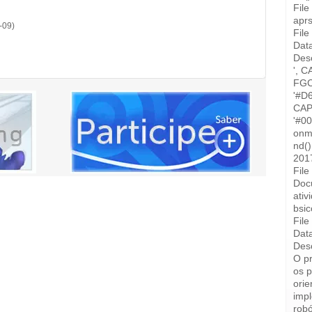
Fil
aprs
-09)
File
Data
Desc
', C
FGC
'#D
CAP
'#0
onm
nd(
2017
Fil
Doc
ativ
bsic
File
Data
Desc
O pr
os 
orie
imp
robó