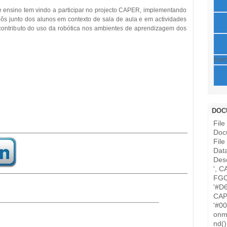
 de ensino tem vindo a participar no projecto CAPER, implementando
ôs junto dos alunos em contexto de sala de aula e em actividades
o contributo do uso da robótica nos ambientes de aprendizagem dos
Form
DOC
Fil
Doc
File
Data
Desc
', C
FGC
'#D
CAP
'#0
onm
nd(