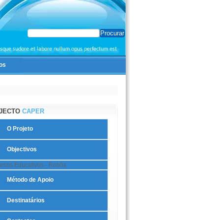
os
JECTO
CAPER
O Projeto
Objectivos
rsos Educativos - Robôs
Método de Apoio
Destinatários