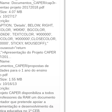
e Name: Documentos_CAPER/cap3r-
entao projeto 20172018.pdf
 Size: 4.07 MB
: 10/27/17
rição:
APTION, 'Details', BELOW, RIGHT,
OLOR, '#f0f0f0', BGCOLOR,
6D6D6', TEXTCOLOR, '#000000',
COLOR, '#000000',CLOSECOLOR,
00000', STICKY, MOUSEOFF);"
ouseout="return
);">Apresentação do Projeto CAPER
/201...
e Name:
umentos_CAPER/propostas de
idades para o 1 ano do ensino
o.pdf
 Size: 1.55 MB
: 10/16/13
rição:
ojeto CAPER disponibiliza a todos
professores da RAM um documento
ntador que pretende apoiar a
lementação e desenvolvimento da
tica educativa no 1º CEB.