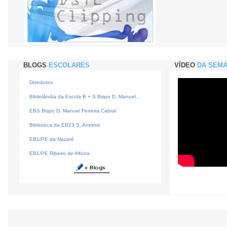
BLOGS
ESCOLARES
VÍDEO
DA SEM
Dizedores
Bibliolândia da Escola B + S Bispo D. Manuel...
EBS Bispo D. Manuel Ferreira Cabral
Biblioteca da EB23 S. António
EB1/PE da Nazaré
EB1/PE Ribeiro de Alforra