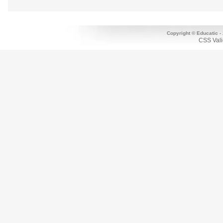
Copyright © Educatic -
CSS Vali