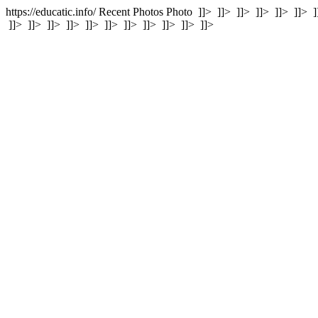
https://educatic.info/ Recent Photos Photo
]]>
]]>
]]>
]]>
]]>
]]>
]
]]>
]]>
]]>
]]>
]]>
]]>
]]>
]]>
]]>
]]>
]]>