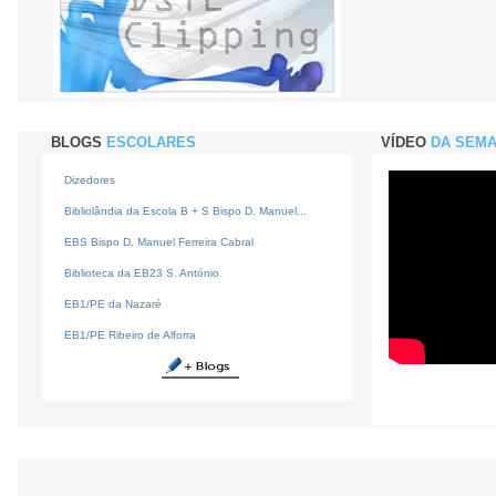
BLOGS
ESCOLARES
VÍDEO
DA SEM
Dizedores
Bibliolândia da Escola B + S Bispo D. Manuel...
EBS Bispo D. Manuel Ferreira Cabral
Biblioteca da EB23 S. António
EB1/PE da Nazaré
EB1/PE Ribeiro de Alforra