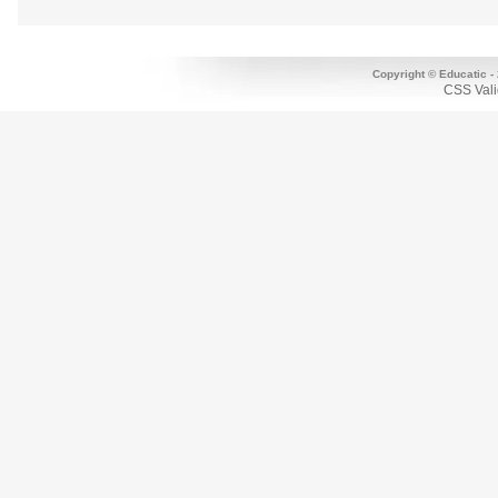
Copyright © Educatic -
CSS Vali