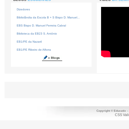
Dizedores
Bibliolândia da Escola B + S Bispo D. Manuel...
EBS Bispo D. Manuel Ferreira Cabral
Biblioteca da EB23 S. António
EB1/PE da Nazaré
EB1/PE Ribeiro de Alforra
Copyright © Educatic -
CSS Vali