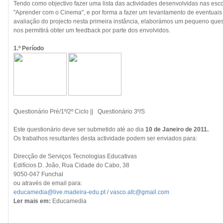
Tendo como objectivo fazer uma lista das actividades desenvolvidas nas esco
"Aprender com o Cinema", e por forma a fazer um levantamento de eventuais
avaliação do projecto nesta primeira instância, elaborámos um pequeno ques
nos permitirá obter um feedback por parte dos envolvidos.
1.º Período
Questionário Pré/1º/2º Ciclo || Questionário 3º/S
Este questionário deve ser submetido até ao dia
10 de Janeiro de 2011.
Os trabalhos resultantes desta actividade podem ser enviados para:
Direcção de Serviços Tecnologias Educativas
Edifícios D. João, Rua Cidade do Cabo, 38
9050-047 Funchal
ou através de email para:
educamedia@live.madeira-edu.pt
/
vasco.afc@gmail.com
Ler mais em:
Educamedia