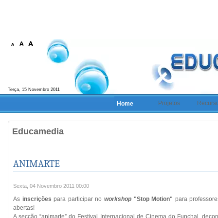
Terça, 15 Novembro 2011
Projetos
Recurs
Home
Educamedia
ANIMARTE
Sexta, 04 Novembro 2011 00:00
As
inscrições
para participar no
workshop
"Stop Motion"
para professore
abertas!
A secção “animarte” do Festival Internacional de Cinema do Funchal, deco