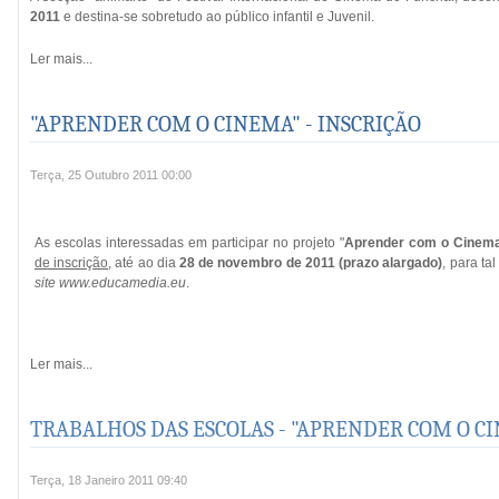
2011
e destina-se sobretudo ao público infantil e Juvenil.
Ler mais...
"APRENDER COM O CINEMA" - INSCRIÇÃO
Terça, 25 Outubro 2011 00:00
As escolas interessadas em participar no projeto "
Aprender com o Cinem
de inscrição
, até ao dia
28 de novembro de 2011 (prazo alargado)
, para ta
site
www.educamedia.eu
.
Ler mais...
TRABALHOS DAS ESCOLAS - "APRENDER COM O C
Terça, 18 Janeiro 2011 09:40