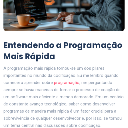
Entendendo a Programação
Mais Rápida
A programação mais rápida tornou-se um dos pilares
importantes no mundo da codificação. Eu me lembro quando
comecei a aprender sobre
programação
, me perguntando
sempre se havia maneiras de tornar o processo de criação de
um software mais eficiente e menos demorado. Em um cenário
de constante avanço tecnológico, saber como desenvolver
programas de maneira mais rápida é um fator crucial para a
sobrevivência de qualquer desenvolvedor e, por isso, se tornou
um tema central nas discussões sobre codificação.